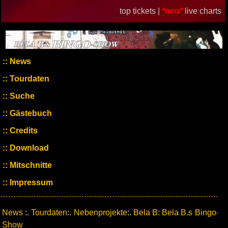
top tickets |
*neu*
live charts
News
Tourdaten
Suche
Gästebuch
Credits
Download
Mitschnitte
Impressum
News
:.
Tourdaten
:.
Nebenprojekte
:.
Bela B: Bela B.s Bingo-
Show