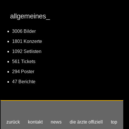
allgemeines_
3006 Bilder
1801 Konzerte
1092 Setlisten
561 Tickets
294 Poster
47 Berichte
zurück
kontakt
news
die ärzte offiziell
top