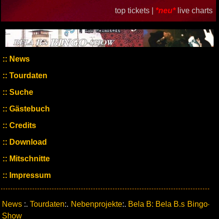
top tickets |
*neu*
live charts
News
Tourdaten
Suche
Gästebuch
Credits
Download
Mitschnitte
Impressum
News
:.
Tourdaten
:.
Nebenprojekte
:.
Bela B: Bela B.s Bingo-
Show