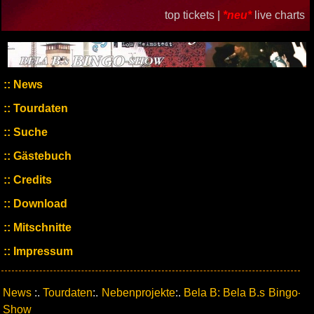
top tickets |
*neu*
live charts
News
Tourdaten
Suche
Gästebuch
Credits
Download
Mitschnitte
Impressum
News
:.
Tourdaten
:.
Nebenprojekte
:.
Bela B: Bela B.s Bingo-
Show