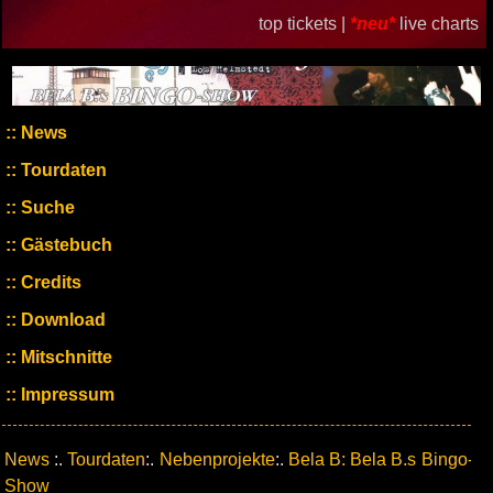
top tickets |
*neu*
live charts
News
Tourdaten
Suche
Gästebuch
Credits
Download
Mitschnitte
Impressum
News
:.
Tourdaten
:.
Nebenprojekte
:.
Bela B: Bela B.s Bingo-
Show