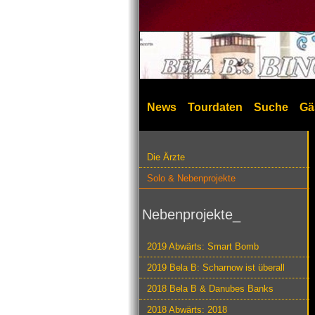
News
Tourdaten
Suche
Gä
Die Ärzte
Solo & Nebenprojekte
Nebenprojekte_
2019 Abwärts: Smart Bomb
2019 Bela B: Scharnow ist überall
2018 Bela B & Danubes Banks
2018 Abwärts: 2018