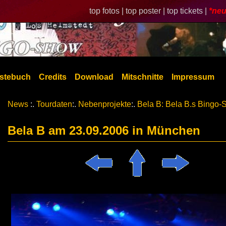
top fotos |
top poster |
top tickets |
*neu
stebuch
Credits
Download
Mitschnitte
Impressum
News
:.
Tourdaten
:.
Nebenprojekte
:.
Bela B: Bela B.s Bingo
Bela B am 23.09.2006 in München