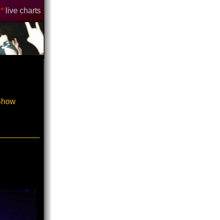
*
live charts
-Show