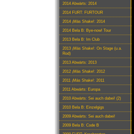
2014 Abwärts: 2014
2014 FURT: FURTOUR
2014 ¡Más Shake!: 2014
2014 Bela B: Bye-now! Tour
2013 Bela B: Im Club
2013 ¡Más Shake!: On Stage (u.a.
Rod)
2013 Abwärts: 2013
2012 ¡Más Shake!: 2012
2011 ¡Más Shake!: 2011
2011 Abwärts: Europa
2010 Abwärts: Sei auch dabei! (2)
2010 Bela B: Einzelgigs
2009 Abwärts: Sei auch dabei!
2009 Bela B: Code B