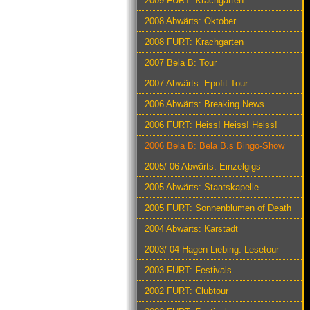
2009 FURT: Krachgarten
2008 Abwärts: Oktober
2008 FURT: Krachgarten
2007 Bela B: Tour
2007 Abwärts: Epofit Tour
2006 Abwärts: Breaking News
2006 FURT: Heiss! Heiss! Heiss!
2006 Bela B: Bela B.s Bingo-Show
2005/ 06 Abwärts: Einzelgigs
2005 Abwärts: Staatskapelle
2005 FURT: Sonnenblumen of Death
2004 Abwärts: Karstadt
2003/ 04 Hagen Liebing: Lesetour
2003 FURT: Festivals
2002 FURT: Clubtour