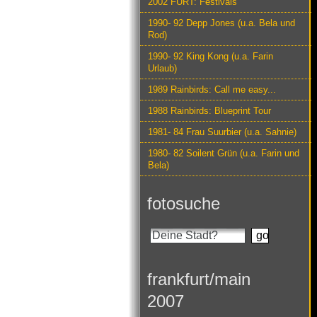
2002 FURT: Festivals
1990- 92 Depp Jones (u.a. Bela und
Rod)
1990- 92 King Kong (u.a. Farin
Urlaub)
1989 Rainbirds: Call me easy...
1988 Rainbirds: Blueprint Tour
1981- 84 Frau Suurbier (u.a. Sahnie)
1980- 82 Soilent Grün (u.a. Farin und
Bela)
fotosuche
frankfurt/main
2007