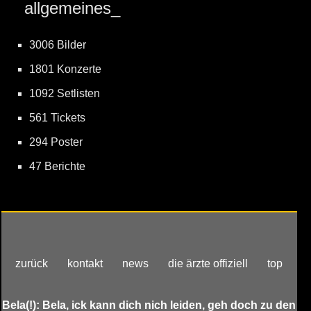
allgemeines_
3006 Bilder
1801 Konzerte
1092 Setlisten
561 Tickets
294 Poster
47 Berichte
zurück
kontakt
news
die ärzte offiziell
top
Bela(!): Bela, ick kann dich nich leiden, geh doch zu den