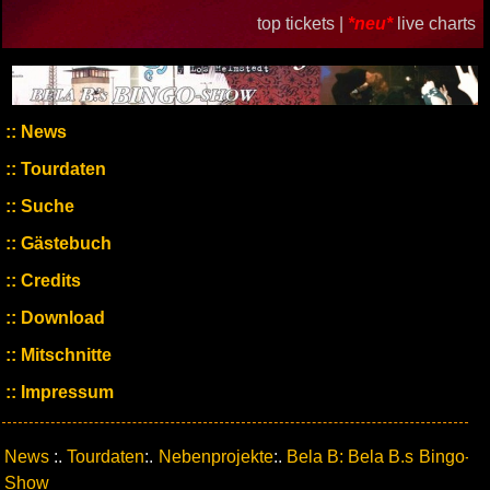
top tickets |
*neu*
live charts
News
Tourdaten
Suche
Gästebuch
Credits
Download
Mitschnitte
Impressum
News
:.
Tourdaten
:.
Nebenprojekte
:.
Bela B: Bela B.s Bingo-
Show