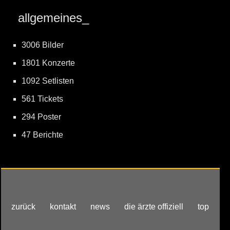
allgemeines_
3006 Bilder
1801 Konzerte
1092 Setlisten
561 Tickets
294 Poster
47 Berichte
zurück
kontakt
news
die ärzte offiziell
top