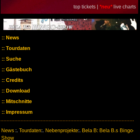
top tickets |
*neu*
live charts
News
Tourdaten
Suche
Gästebuch
Credits
Download
Mitschnitte
Impressum
News
:.
Tourdaten
:.
Nebenprojekte
:.
Bela B: Bela B.s Bingo-
Show