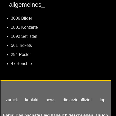
allgemeines_
3006 Bilder
1801 Konzerte
1092 Setlisten
561 Tickets
294 Poster
47 Berichte
zurück
kontakt
news
die ärzte offiziell
top
Farin: Das nächste Lied habe ich geschrieben, als ich