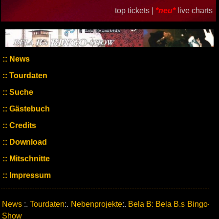
top tickets |
*neu*
live charts
News
Tourdaten
Suche
Gästebuch
Credits
Download
Mitschnitte
Impressum
News
:.
Tourdaten
:.
Nebenprojekte
:.
Bela B: Bela B.s Bingo-
Show