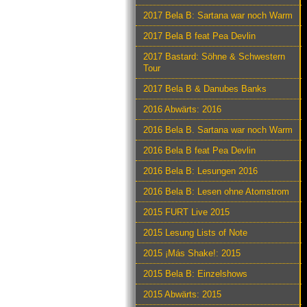
2017 Bela B: Sartana war noch Warm
2017 Bela B feat Pea Devlin
2017 Bastard: Söhne & Schwestern
Tour
2017 Bela B & Danubes Banks
2016 Abwärts: 2016
2016 Bela B. Sartana war noch Warm
2016 Bela B feat Pea Devlin
2016 Bela B: Lesungen 2016
2016 Bela B: Lesen ohne Atomstrom
2015 FURT Live 2015
2015 Lesung Lists of Note
2015 ¡Más Shake!: 2015
2015 Bela B: Einzelshows
2015 Abwärts: 2015