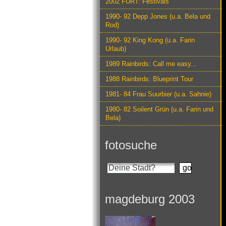
2002 FURT: Festivals
1990- 92 Depp Jones (u.a. Bela und
Rod)
1990- 92 King Kong (u.a. Farin
Urlaub)
1989 Rainbirds: Call me easy...
1988 Rainbirds: Blueprint Tour
1981- 84 Frau Suurbier (u.a. Sahnie)
1980- 82 Soilent Grün (u.a. Farin und
Bela)
fotosuche
magdeburg 2003