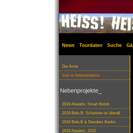
News
Tourdaten
Suche
Gä
Die Ärzte
Solo & Nebenprojekte
Nebenprojekte_
2019 Abwärts: Smart Bomb
2019 Bela B: Scharnow ist überall
2018 Bela B & Danubes Banks
2018 Abwärts: 2018