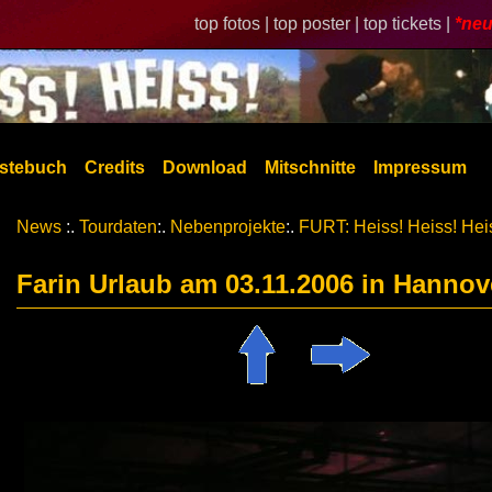
top fotos |
top poster |
top tickets |
*neu
stebuch
Credits
Download
Mitschnitte
Impressum
News
:.
Tourdaten
:.
Nebenprojekte
:.
FURT: Heiss! Heiss! Hei
Farin Urlaub am 03.11.2006 in Hannov