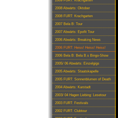
2009 FURT: Krachgarten
2008 Abwärts: Oktober
2008 FURT: Krachgarten
2007 Bela B: Tour
2007 Abwärts: Epofit Tour
2006 Abwärts: Breaking News
2006 FURT: Heiss! Heiss! Heiss!
2006 Bela B: Bela B.s Bingo-Show
2005/ 06 Abwärts: Einzelgigs
2005 Abwärts: Staatskapelle
2005 FURT: Sonnenblumen of Death
2004 Abwärts: Karstadt
2003/ 04 Hagen Liebing: Lesetour
2003 FURT: Festivals
2002 FURT: Clubtour