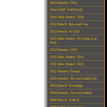
2014 Abwärts: 2014
2014 FURT: FURTOUR
2014 ¡Más Shake!: 2014
2014 Bela B: Bye-now! Tour
2013 Bela B: Im Club
2013 ¡Más Shake!: On Stage (u.a.
Rod)
2013 Abwärts: 2013
2012 ¡Más Shake!: 2012
2011 ¡Más Shake!: 2011
2011 Abwärts: Europa
2010 Abwärts: Sei auch dabei! (2)
2010 Bela B: Einzelgigs
2009 Abwärts: Sei auch dabei!
2009 Bela B: Code B