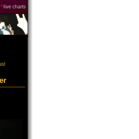
*
live charts
ss!
er