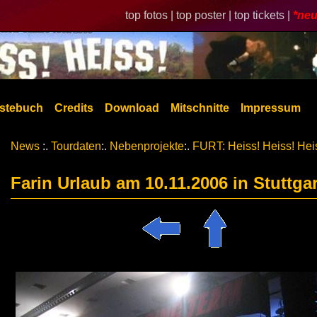
top fotos |
top poster |
top tickets |
*neu
stebuch
Credits
Download
Mitschnitte
Impressum
News
:.
Tourdaten
:.
Nebenprojekte
:.
FURT: Heiss! Heiss! Hei
Farin Urlaub am 10.11.2006 in Stuttgar