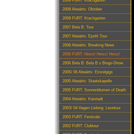
2009 FURT: Krachgarten
2008 Abwärts: Oktober
2008 FURT: Krachgarten
2007 Bela B: Tour
2007 Abwärts: Epofit Tour
2006 Abwärts: Breaking News
2006 FURT: Heiss! Heiss! Heiss!
2006 Bela B: Bela B.s Bingo-Show
2005/ 06 Abwärts: Einzelgigs
2005 Abwärts: Staatskapelle
2005 FURT: Sonnenblumen of Death
2004 Abwärts: Karstadt
2003/ 04 Hagen Liebing: Lesetour
2003 FURT: Festivals
2002 FURT: Clubtour