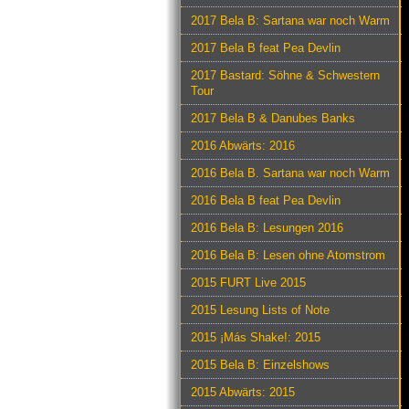
2017 Bela B: Sartana war noch Warm
2017 Bela B feat Pea Devlin
2017 Bastard: Söhne & Schwestern
Tour
2017 Bela B & Danubes Banks
2016 Abwärts: 2016
2016 Bela B. Sartana war noch Warm
2016 Bela B feat Pea Devlin
2016 Bela B: Lesungen 2016
2016 Bela B: Lesen ohne Atomstrom
2015 FURT Live 2015
2015 Lesung Lists of Note
2015 ¡Más Shake!: 2015
2015 Bela B: Einzelshows
2015 Abwärts: 2015