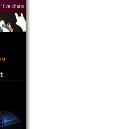
*
live charts
ss!
t