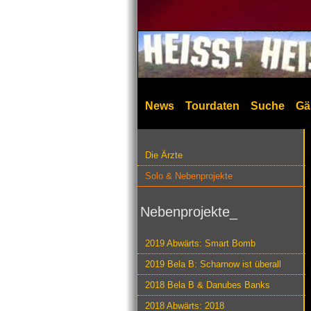
News
Tourdaten
Suche
Gä
Die Ärzte
Solo & Nebenprojekte
Nebenprojekte_
2019 Abwärts: Smart Bomb
2019 Bela B: Scharnow ist überall
2018 Bela B & Danubes Banks
2018 Abwärts: 2018