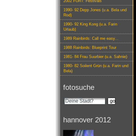
2002 FURT: Festivals
1990- 92 Depp Jones (u.a. Bela und
Rod)
1990- 92 King Kong (u.a. Farin
Urlaub)
1989 Rainbirds: Call me easy...
1988 Rainbirds: Blueprint Tour
1981- 84 Frau Suurbier (u.a. Sahnie)
1980- 82 Soilent Grün (u.a. Farin und
Bela)
fotosuche
hannover 2012