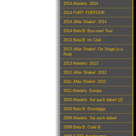
2014 Abwärts: 2014
2014 FURT: FURTOUR
2014 ¡Más Shake!: 2014
2014 Bela B: Bye-now! Tour
2013 Bela B: Im Club
2013 ¡Más Shake!: On Stage (u.a.
Rod)
2013 Abwärts: 2013
2012 ¡Más Shake!: 2012
2011 ¡Más Shake!: 2011
2011 Abwärts: Europa
2010 Abwärts: Sei auch dabei! (2)
2010 Bela B: Einzelgigs
2009 Abwärts: Sei auch dabei!
2009 Bela B: Code B