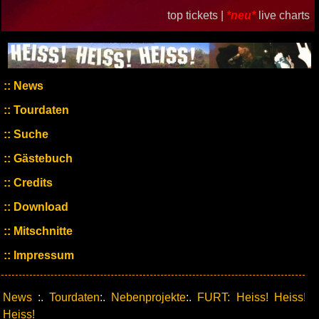
top tickets |
*neu*
live charts
News
Tourdaten
Suche
Gästebuch
Credits
Download
Mitschnitte
Impressum
News
:.
Tourdaten
:.
Nebenprojekte
:.
FURT: Heiss! Heiss!
Heiss!