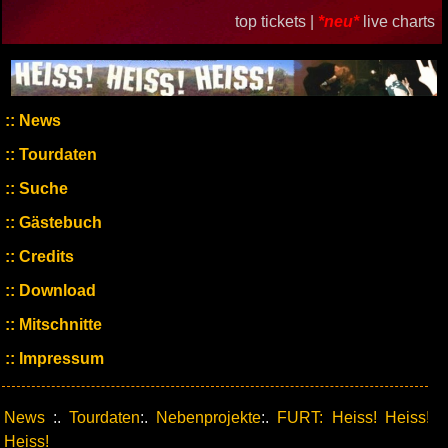
top tickets |
*neu*
live charts
News
Tourdaten
Suche
Gästebuch
Credits
Download
Mitschnitte
Impressum
News
:.
Tourdaten
:.
Nebenprojekte
:.
FURT: Heiss! Heiss!
Heiss!