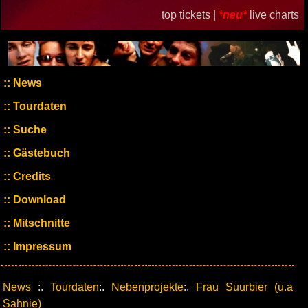
top tickets |
*neu*
live charts
News
Tourdaten
Suche
Gästebuch
Credits
Download
Mitschnitte
Impressum
News
:.
Tourdaten
:.
Nebenprojekte
:.
Frau Suurbier (u.a.
Sahnie)