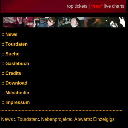
top tickets |
*neu*
live charts
News
Tourdaten
Suche
Gästebuch
Credits
Download
Mitschnitte
Impressum
News
:.
Tourdaten
:.
Nebenprojekte
:.
Abwärts: Einzelgigs