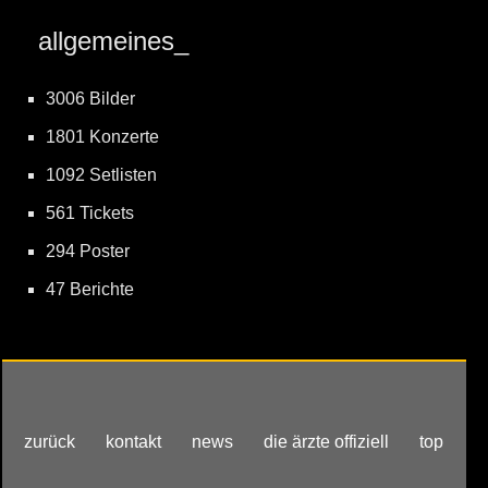
allgemeines_
3006 Bilder
1801 Konzerte
1092 Setlisten
561 Tickets
294 Poster
47 Berichte
zurück
kontakt
news
die ärzte offiziell
top