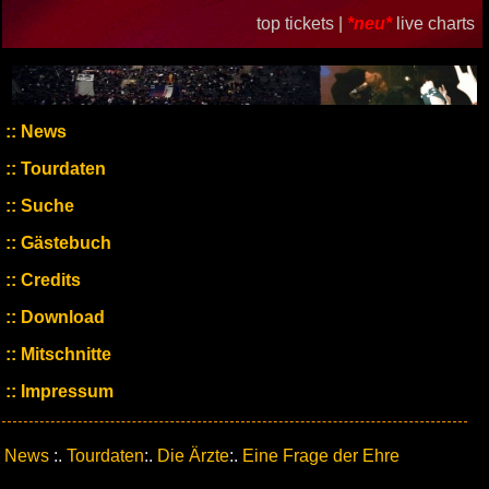
top tickets |
*neu*
live charts
News
Tourdaten
Suche
Gästebuch
Credits
Download
Mitschnitte
Impressum
News
:.
Tourdaten
:.
Die Ärzte
:.
Eine Frage der Ehre