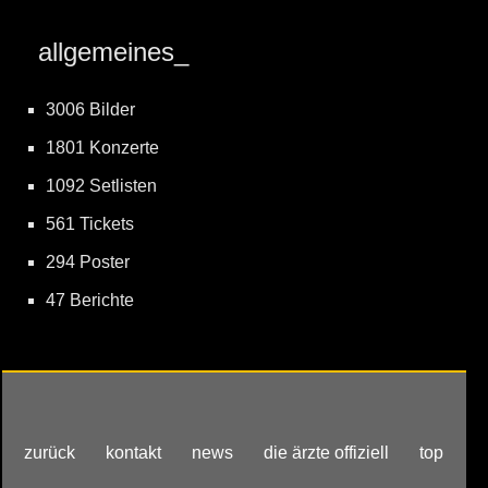
allgemeines_
3006 Bilder
1801 Konzerte
1092 Setlisten
561 Tickets
294 Poster
47 Berichte
zurück
kontakt
news
die ärzte offiziell
top