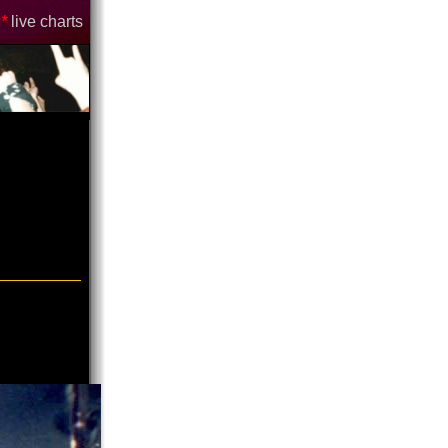
*
live charts