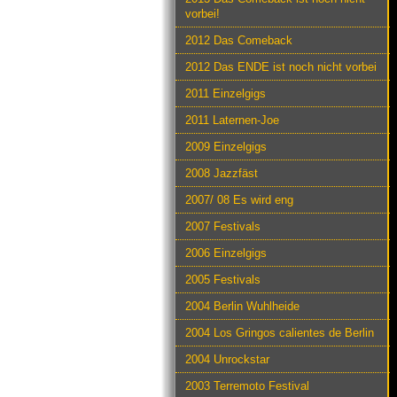
vorbei!
2012 Das Comeback
2012 Das ENDE ist noch nicht vorbei
2011 Einzelgigs
2011 Laternen-Joe
2009 Einzelgigs
2008 Jazzfäst
2007/ 08 Es wird eng
2007 Festivals
2006 Einzelgigs
2005 Festivals
2004 Berlin Wuhlheide
2004 Los Gringos calientes de Berlin
2004 Unrockstar
2003 Terremoto Festival