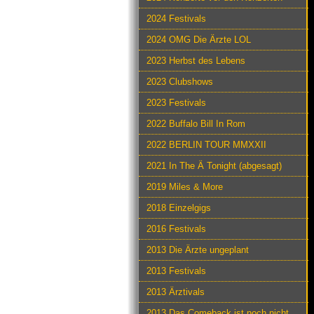
2024 Festivals
2024 OMG Die Ärzte LOL
2023 Herbst des Lebens
2023 Clubshows
2023 Festivals
2022 Buffalo Bill In Rom
2022 BERLIN TOUR MMXXII
2021 In The Ä Tonight (abgesagt)
2019 Miles & More
2018 Einzelgigs
2016 Festivals
2013 Die Ärzte ungeplant
2013 Festivals
2013 Ärztivals
2013 Das Comeback ist noch nicht