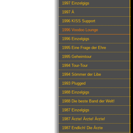
1997 Einzelgigs
1997 Ä
1996 KISS Support
1996 Voodoo Lounge
1996 Einzelgigs
1995 Eine Frage der Ehre
1995 Geheimtour
1994 Tour-Tour
1994 Sömmer der Libe
1993 Plugged
1988 Einzelgigs
1988 Die beste Band der Welt!
1987 Einzelgigs
1987 Ärzte! Ärzte! Ärzte!
1987 Endlich! Die Ärzte