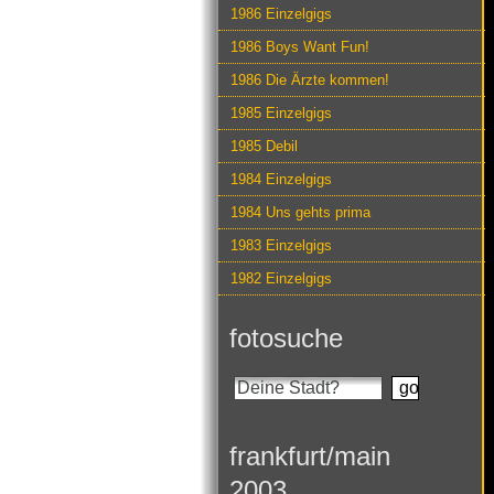
1986 Einzelgigs
1986 Boys Want Fun!
1986 Die Ärzte kommen!
1985 Einzelgigs
1985 Debil
1984 Einzelgigs
1984 Uns gehts prima
1983 Einzelgigs
1982 Einzelgigs
fotosuche
frankfurt/main
2003