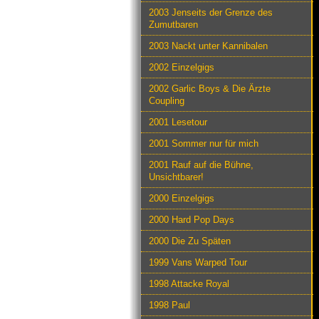
2003 Jenseits der Grenze des
Zumutbaren
2003 Nackt unter Kannibalen
2002 Einzelgigs
2002 Garlic Boys & Die Ärzte
Coupling
2001 Lesetour
2001 Sommer nur für mich
2001 Rauf auf die Bühne,
Unsichtbarer!
2000 Einzelgigs
2000 Hard Pop Days
2000 Die Zu Späten
1999 Vans Warped Tour
1998 Attacke Royal
1998 Paul