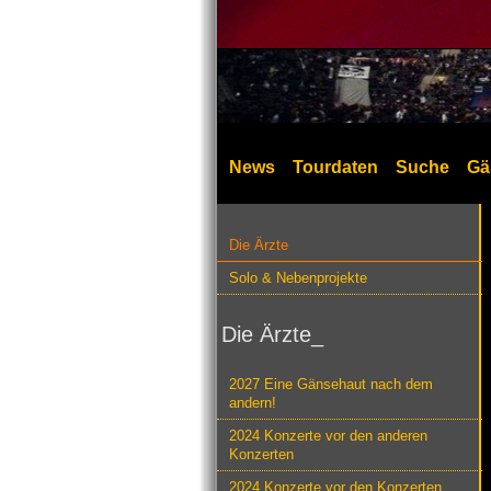
News
Tourdaten
Suche
Gä
Die Ärzte
Solo & Nebenprojekte
Die Ärzte_
2027 Eine Gänsehaut nach dem
andern!
2024 Konzerte vor den anderen
Konzerten
2024 Konzerte vor den Konzerten