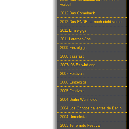
vorbei!
2012 Das Comeback
2012 Das ENDE ist noch nicht vorbei
2011 Einzelgigs
2011 Laternen-Joe
2009 Einzelgigs
2008 Jazzfäst
2007/ 08 Es wird eng
2007 Festivals
2006 Einzelgigs
2005 Festivals
2004 Berlin Wuhlheide
2004 Los Gringos calientes de Berlin
2004 Unrockstar
2003 Terremoto Festival