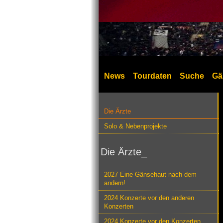
News
Tourdaten
Suche
Gä
Die Ärzte
Solo & Nebenprojekte
Die Ärzte_
2027 Eine Gänsehaut nach dem
andern!
2024 Konzerte vor den anderen
Konzerten
2024 Konzerte vor den Konzerten