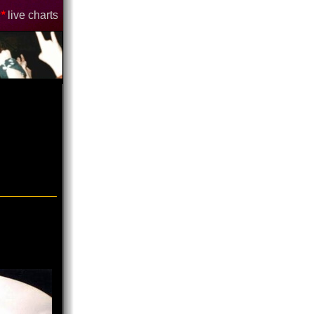
*
live charts