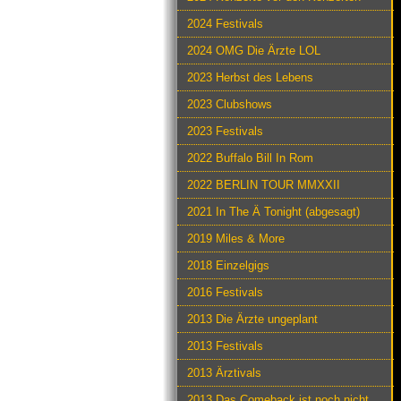
2024 Festivals
2024 OMG Die Ärzte LOL
2023 Herbst des Lebens
2023 Clubshows
2023 Festivals
2022 Buffalo Bill In Rom
2022 BERLIN TOUR MMXXII
2021 In The Ä Tonight (abgesagt)
2019 Miles & More
2018 Einzelgigs
2016 Festivals
2013 Die Ärzte ungeplant
2013 Festivals
2013 Ärztivals
2013 Das Comeback ist noch nicht