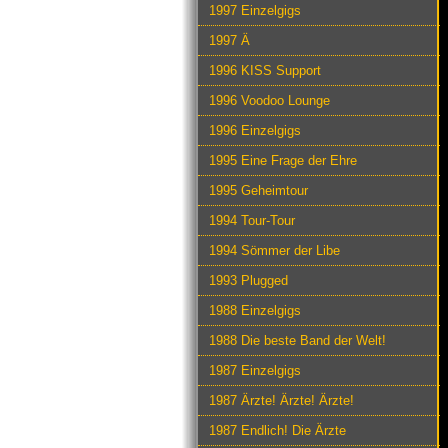
1997 Einzelgigs
1997 Ä
1996 KISS Support
1996 Voodoo Lounge
1996 Einzelgigs
1995 Eine Frage der Ehre
1995 Geheimtour
1994 Tour-Tour
1994 Sömmer der Libe
1993 Plugged
1988 Einzelgigs
1988 Die beste Band der Welt!
1987 Einzelgigs
1987 Ärzte! Ärzte! Ärzte!
1987 Endlich! Die Ärzte