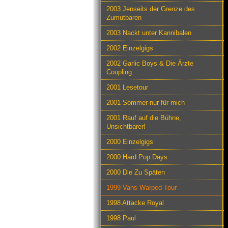
2003 Jenseits der Grenze des
Zumutbaren
2003 Nackt unter Kannibalen
2002 Einzelgigs
2002 Garlic Boys & Die Ärzte
Coupling
2001 Lesetour
2001 Sommer nur für mich
2001 Rauf auf die Bühne,
Unsichtbarer!
2000 Einzelgigs
2000 Hard Pop Days
2000 Die Zu Späten
1999 Vans Warped Tour
1998 Attacke Royal
1998 Paul