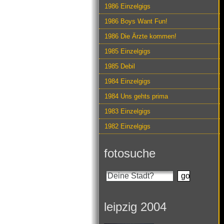
1986 Einzelgigs
1986 Boys Want Fun!
1986 Die Ärzte kommen!
1985 Einzelgigs
1985 Debil
1984 Einzelgigs
1984 Uns gehts prima
1983 Einzelgigs
1982 Einzelgigs
fotosuche
leipzig 2004