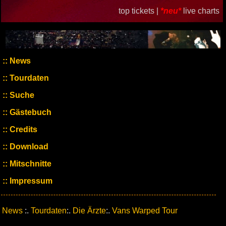
top tickets |
*neu*
live charts
News
Tourdaten
Suche
Gästebuch
Credits
Download
Mitschnitte
Impressum
News
:.
Tourdaten
:.
Die Ärzte
:.
Vans Warped Tour