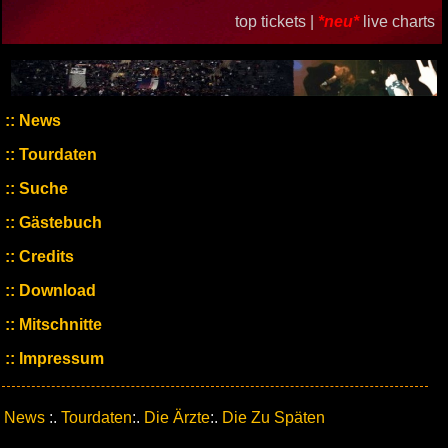
top tickets |
*neu*
live charts
News
Tourdaten
Suche
Gästebuch
Credits
Download
Mitschnitte
Impressum
News
:.
Tourdaten
:.
Die Ärzte
:.
Die Zu Späten