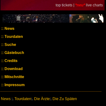
top tickets |
*neu*
live charts
News
Tourdaten
Suche
Gästebuch
Credits
Download
Mitschnitte
Impressum
News
:.
Tourdaten
:.
Die Ärzte
:.
Die Zu Späten