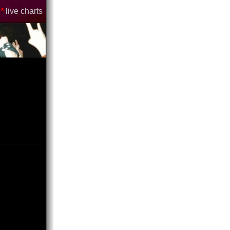
*
live charts