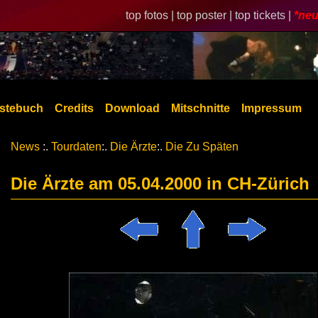
top fotos |
top poster |
top tickets |
*neu
stebuch
Credits
Download
Mitschnitte
Impressum
News
:.
Tourdaten
:.
Die Ärzte
:.
Die Zu Späten
Die Ärzte am 05.04.2000 in CH-Zürich