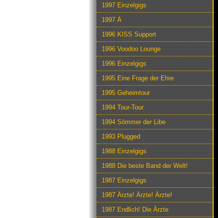
1997 Einzelgigs
1997 Ä
1996 KISS Support
1996 Voodoo Lounge
1996 Einzelgigs
1995 Eine Frage der Ehre
1995 Geheimtour
1994 Tour-Tour
1994 Sömmer der Libe
1993 Plugged
1988 Einzelgigs
1988 Die beste Band der Welt!
1987 Einzelgigs
1987 Ärzte! Ärzte! Ärzte!
1987 Endlich! Die Ärzte