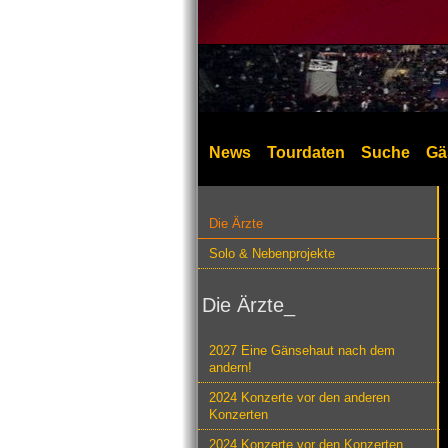
News
Tourdaten
Suche
Gä
Die Ärzte
Solo & Nebenprojekte
Die Ärzte_
2027 Eine Gänsehaut nach dem
andern!
2024 Konzerte vor den anderen
Konzerten
2024 Konzerte vor den Konzerten