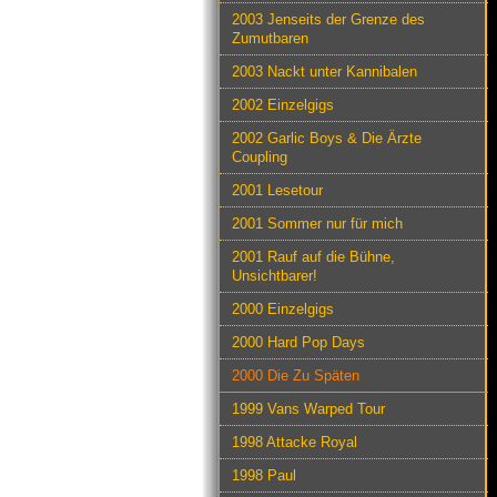
2003 Jenseits der Grenze des
Zumutbaren
2003 Nackt unter Kannibalen
2002 Einzelgigs
2002 Garlic Boys & Die Ärzte
Coupling
2001 Lesetour
2001 Sommer nur für mich
2001 Rauf auf die Bühne,
Unsichtbarer!
2000 Einzelgigs
2000 Hard Pop Days
2000 Die Zu Späten
1999 Vans Warped Tour
1998 Attacke Royal
1998 Paul