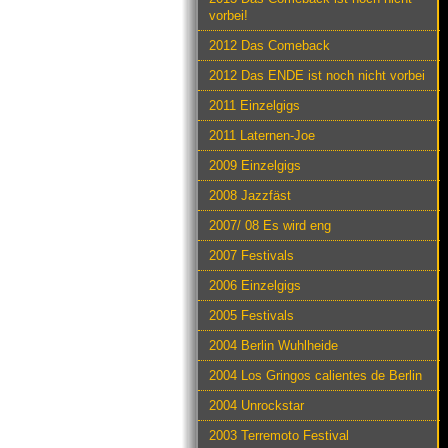
vorbei!
2012 Das Comeback
2012 Das ENDE ist noch nicht vorbei
2011 Einzelgigs
2011 Laternen-Joe
2009 Einzelgigs
2008 Jazzfäst
2007/ 08 Es wird eng
2007 Festivals
2006 Einzelgigs
2005 Festivals
2004 Berlin Wuhlheide
2004 Los Gringos calientes de Berlin
2004 Unrockstar
2003 Terremoto Festival