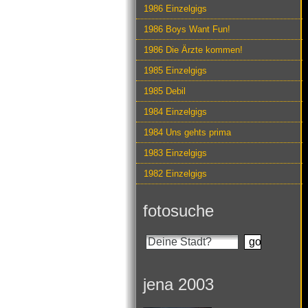
1986 Einzelgigs
1986 Boys Want Fun!
1986 Die Ärzte kommen!
1985 Einzelgigs
1985 Debil
1984 Einzelgigs
1984 Uns gehts prima
1983 Einzelgigs
1982 Einzelgigs
fotosuche
jena 2003