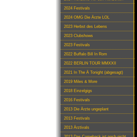
2024 Festivals
2024 OMG Die Ärzte LOL
2023 Herbst des Lebens
2023 Clubshows
2023 Festivals
2022 Buffalo Bill In Rom
2022 BERLIN TOUR MMXXII
2021 In The Ä Tonight (abgesagt)
2019 Miles & More
2018 Einzelgigs
2016 Festivals
2013 Die Ärzte ungeplant
2013 Festivals
2013 Ärztivals
2013 Das Comeback ist noch nicht