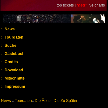
top tickets |
*neu*
live charts
News
Tourdaten
Suche
Gästebuch
Credits
Download
Mitschnitte
Impressum
News
:.
Tourdaten
:.
Die Ärzte
:.
Die Zu Späten