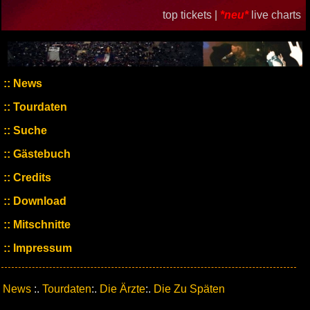
top tickets |
*neu*
live charts
News
Tourdaten
Suche
Gästebuch
Credits
Download
Mitschnitte
Impressum
News
:.
Tourdaten
:.
Die Ärzte
:.
Die Zu Späten