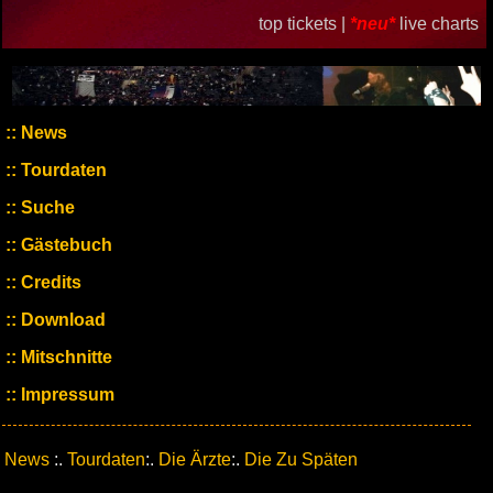
top tickets |
*neu*
live charts
News
Tourdaten
Suche
Gästebuch
Credits
Download
Mitschnitte
Impressum
News
:.
Tourdaten
:.
Die Ärzte
:.
Die Zu Späten