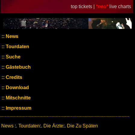
top tickets |
*neu*
live charts
News
Tourdaten
Suche
Gästebuch
Credits
Download
Mitschnitte
Impressum
News
:.
Tourdaten
:.
Die Ärzte
:.
Die Zu Späten