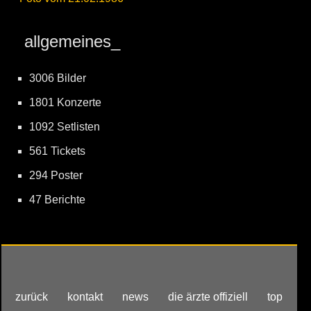
allgemeines_
3006 Bilder
1801 Konzerte
1092 Setlisten
561 Tickets
294 Poster
47 Berichte
zurück
kontakt
news
die ärzte offiziell
top