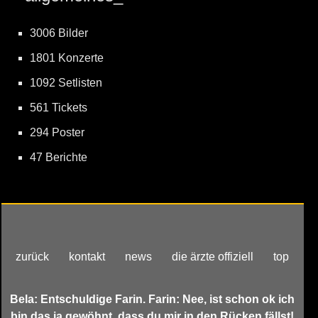
3006 Bilder
1801 Konzerte
1092 Setlisten
561 Tickets
294 Poster
47 Berichte
zurück
kontakt
news
die ärzte offiziell
top
Bela: Entschuldige Farin. Farin: Nee, ist schon ok ich
bin das ja gewöhnt, dass du mir in den Rücken fällst!