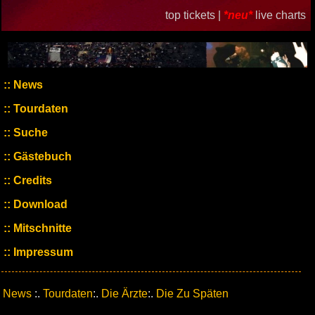
top tickets |
*neu*
live charts
News
Tourdaten
Suche
Gästebuch
Credits
Download
Mitschnitte
Impressum
News
:.
Tourdaten
:.
Die Ärzte
:.
Die Zu Späten