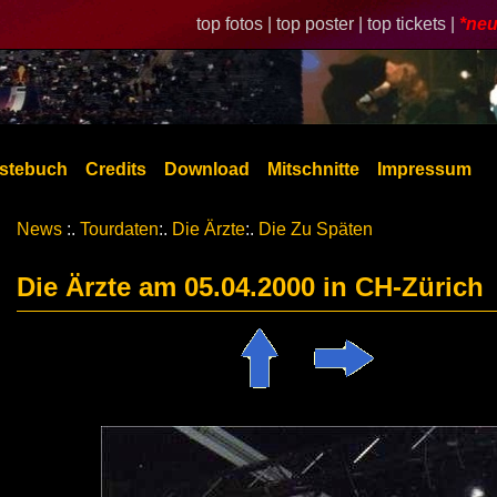
top fotos |
top poster |
top tickets |
*neu
stebuch
Credits
Download
Mitschnitte
Impressum
News
:.
Tourdaten
:.
Die Ärzte
:.
Die Zu Späten
Die Ärzte am 05.04.2000 in CH-Zürich