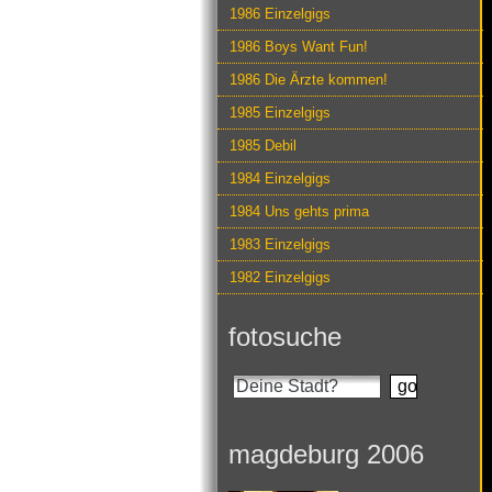
1986 Einzelgigs
1986 Boys Want Fun!
1986 Die Ärzte kommen!
1985 Einzelgigs
1985 Debil
1984 Einzelgigs
1984 Uns gehts prima
1983 Einzelgigs
1982 Einzelgigs
fotosuche
magdeburg 2006