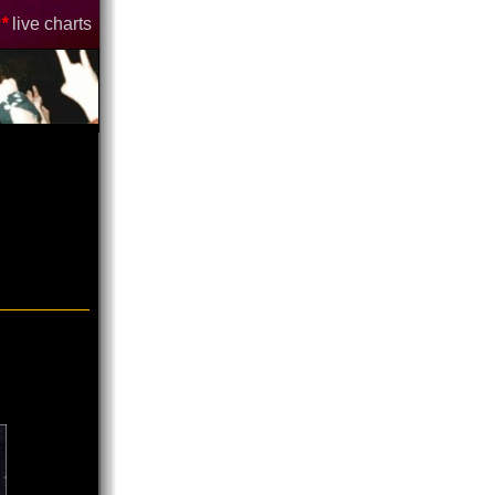
*
live charts