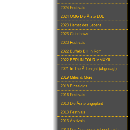
2024 Festivals
2024 OMG Die Ärzte LOL
2023 Herbst des Lebens
2023 Clubshows
2023 Festivals
2022 Buffalo Bill In Rom
2022 BERLIN TOUR MMXXII
2021 In The Ä Tonight (abgesagt)
2019 Miles & More
2018 Einzelgigs
2016 Festivals
2013 Die Ärzte ungeplant
2013 Festivals
2013 Ärztivals
2013 Das Comeback ist noch nicht