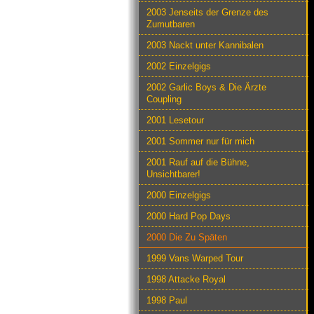
2003 Jenseits der Grenze des
Zumutbaren
2003 Nackt unter Kannibalen
2002 Einzelgigs
2002 Garlic Boys & Die Ärzte
Coupling
2001 Lesetour
2001 Sommer nur für mich
2001 Rauf auf die Bühne,
Unsichtbarer!
2000 Einzelgigs
2000 Hard Pop Days
2000 Die Zu Späten
1999 Vans Warped Tour
1998 Attacke Royal
1998 Paul