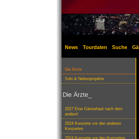
News
Tourdaten
Suche
Gä
Die Ärzte
Solo & Nebenprojekte
Die Ärzte_
2027 Eine Gänsehaut nach dem
andern!
2024 Konzerte vor den anderen
Konzerten
2024 Konzerte vor den Konzerten