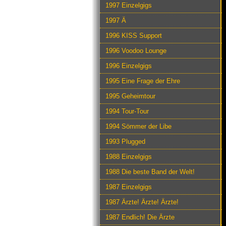
1997 Einzelgigs
1997 Ä
1996 KISS Support
1996 Voodoo Lounge
1996 Einzelgigs
1995 Eine Frage der Ehre
1995 Geheimtour
1994 Tour-Tour
1994 Sömmer der Libe
1993 Plugged
1988 Einzelgigs
1988 Die beste Band der Welt!
1987 Einzelgigs
1987 Ärzte! Ärzte! Ärzte!
1987 Endlich! Die Ärzte