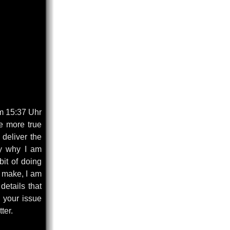
m 15:37 Uhr
be more true
 deliver the
ly why I am
bit of doing
u make, I am
details that
o your issue
ter.