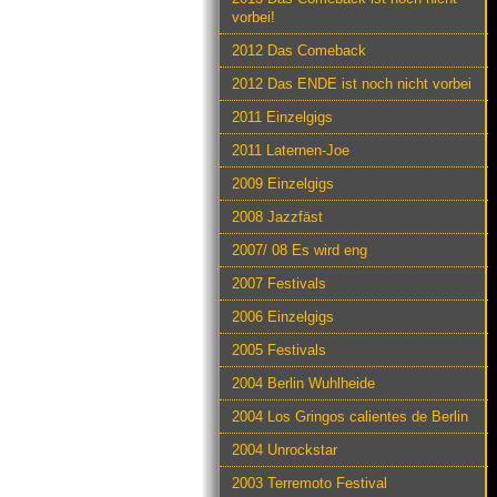
vorbei!
2012 Das Comeback
2012 Das ENDE ist noch nicht vorbei
2011 Einzelgigs
2011 Laternen-Joe
2009 Einzelgigs
2008 Jazzfäst
2007/ 08 Es wird eng
2007 Festivals
2006 Einzelgigs
2005 Festivals
2004 Berlin Wuhlheide
2004 Los Gringos calientes de Berlin
2004 Unrockstar
2003 Terremoto Festival