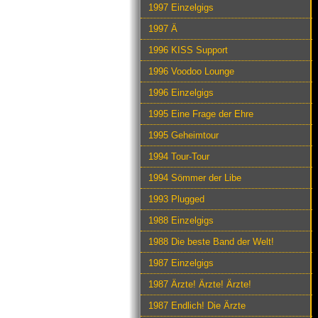
1997 Einzelgigs
1997 Ä
1996 KISS Support
1996 Voodoo Lounge
1996 Einzelgigs
1995 Eine Frage der Ehre
1995 Geheimtour
1994 Tour-Tour
1994 Sömmer der Libe
1993 Plugged
1988 Einzelgigs
1988 Die beste Band der Welt!
1987 Einzelgigs
1987 Ärzte! Ärzte! Ärzte!
1987 Endlich! Die Ärzte