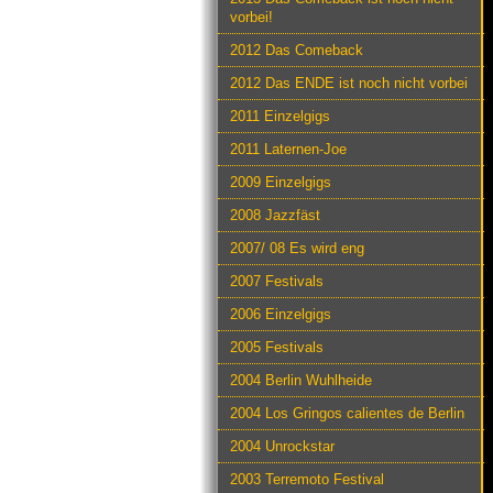
vorbei!
2012 Das Comeback
2012 Das ENDE ist noch nicht vorbei
2011 Einzelgigs
2011 Laternen-Joe
2009 Einzelgigs
2008 Jazzfäst
2007/ 08 Es wird eng
2007 Festivals
2006 Einzelgigs
2005 Festivals
2004 Berlin Wuhlheide
2004 Los Gringos calientes de Berlin
2004 Unrockstar
2003 Terremoto Festival