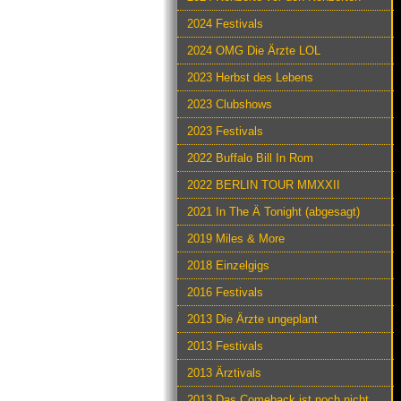
2024 Festivals
2024 OMG Die Ärzte LOL
2023 Herbst des Lebens
2023 Clubshows
2023 Festivals
2022 Buffalo Bill In Rom
2022 BERLIN TOUR MMXXII
2021 In The Ä Tonight (abgesagt)
2019 Miles & More
2018 Einzelgigs
2016 Festivals
2013 Die Ärzte ungeplant
2013 Festivals
2013 Ärztivals
2013 Das Comeback ist noch nicht