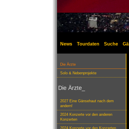
News
Tourdaten
Suche
Gä
Die Ärzte
Solo & Nebenprojekte
Die Ärzte_
2027 Eine Gänsehaut nach dem
andern!
2024 Konzerte vor den anderen
Konzerten
2024 Konzerte vor den Konzerten