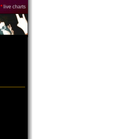
*
live charts