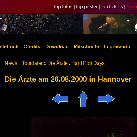
top fotos |
top poster |
top tickets |
*neu
stebuch
Credits
Download
Mitschnitte
Impressum
News
:.
Tourdaten
:.
Die Ärzte
:.
Hard Pop Days
Die Ärzte am 26.08.2000 in Hannover