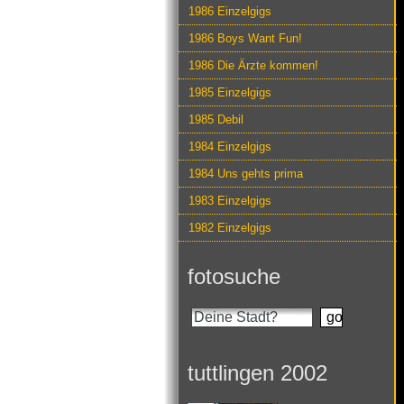
1986 Einzelgigs
1986 Boys Want Fun!
1986 Die Ärzte kommen!
1985 Einzelgigs
1985 Debil
1984 Einzelgigs
1984 Uns gehts prima
1983 Einzelgigs
1982 Einzelgigs
fotosuche
tuttlingen 2002