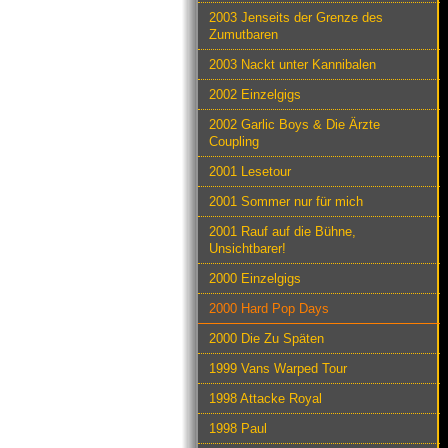
2003 Jenseits der Grenze des
Zumutbaren
2003 Nackt unter Kannibalen
2002 Einzelgigs
2002 Garlic Boys & Die Ärzte
Coupling
2001 Lesetour
2001 Sommer nur für mich
2001 Rauf auf die Bühne,
Unsichtbarer!
2000 Einzelgigs
2000 Hard Pop Days
2000 Die Zu Späten
1999 Vans Warped Tour
1998 Attacke Royal
1998 Paul