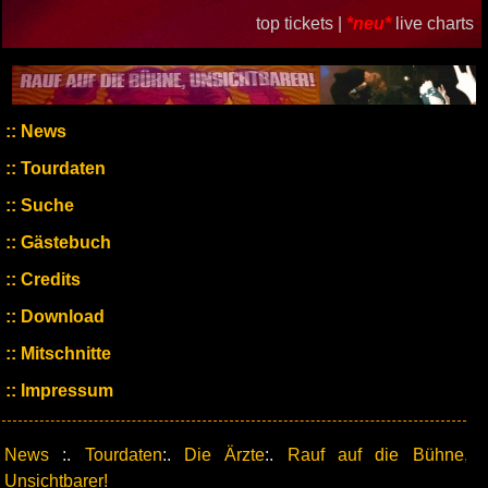
top tickets |
*neu*
live charts
News
Tourdaten
Suche
Gästebuch
Credits
Download
Mitschnitte
Impressum
News
:.
Tourdaten
:.
Die Ärzte
:.
Rauf auf die Bühne,
Unsichtbarer!