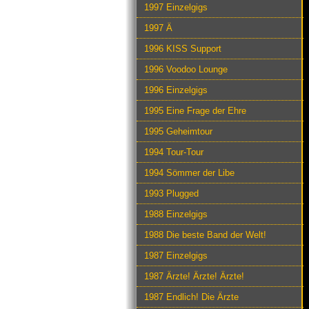
1997 Einzelgigs
1997 Ä
1996 KISS Support
1996 Voodoo Lounge
1996 Einzelgigs
1995 Eine Frage der Ehre
1995 Geheimtour
1994 Tour-Tour
1994 Sömmer der Libe
1993 Plugged
1988 Einzelgigs
1988 Die beste Band der Welt!
1987 Einzelgigs
1987 Ärzte! Ärzte! Ärzte!
1987 Endlich! Die Ärzte