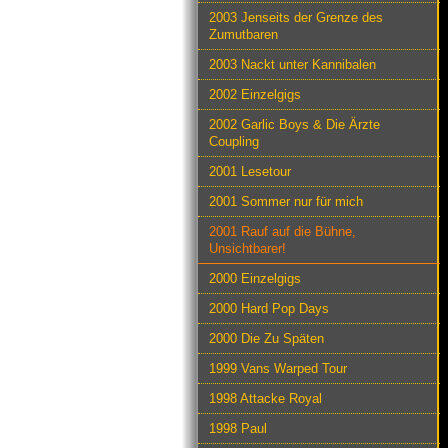
2003 Jenseits der Grenze des
Zumutbaren
2003 Nackt unter Kannibalen
2002 Einzelgigs
2002 Garlic Boys & Die Ärzte
Coupling
2001 Lesetour
2001 Sommer nur für mich
2001 Rauf auf die Bühne,
Unsichtbarer!
2000 Einzelgigs
2000 Hard Pop Days
2000 Die Zu Späten
1999 Vans Warped Tour
1998 Attacke Royal
1998 Paul