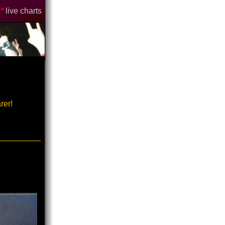
*
live charts
rer!