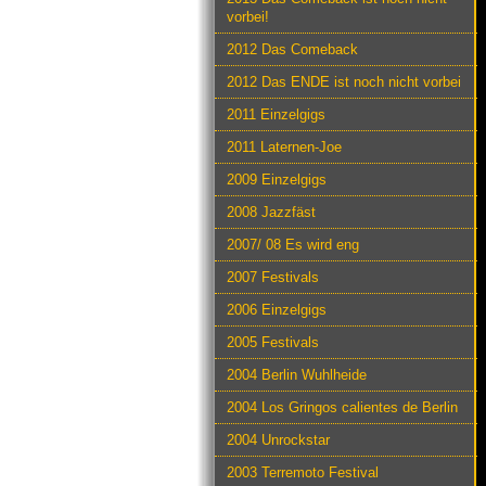
vorbei!
2012 Das Comeback
2012 Das ENDE ist noch nicht vorbei
2011 Einzelgigs
2011 Laternen-Joe
2009 Einzelgigs
2008 Jazzfäst
2007/ 08 Es wird eng
2007 Festivals
2006 Einzelgigs
2005 Festivals
2004 Berlin Wuhlheide
2004 Los Gringos calientes de Berlin
2004 Unrockstar
2003 Terremoto Festival