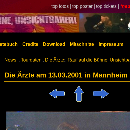
top fotos |
top poster |
top tickets |
*neu
stebuch
Credits
Download
Mitschnitte
Impressum
News
:.
Tourdaten
:.
Die Ärzte
:.
Rauf auf die Bühne, Unsichtba
Die Ärzte am 13.03.2001 in Mannheim