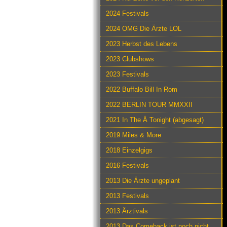
2024 Festivals
2024 OMG Die Ärzte LOL
2023 Herbst des Lebens
2023 Clubshows
2023 Festivals
2022 Buffalo Bill In Rom
2022 BERLIN TOUR MMXXII
2021 In The Ä Tonight (abgesagt)
2019 Miles & More
2018 Einzelgigs
2016 Festivals
2013 Die Ärzte ungeplant
2013 Festivals
2013 Ärztivals
2013 Das Comeback ist noch nicht