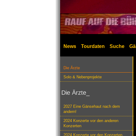
News
Tourdaten
Suche
Gä
Die Ärzte
Solo & Nebenprojekte
Die Ärzte_
2027 Eine Gänsehaut nach dem
andern!
2024 Konzerte vor den anderen
Konzerten
2024 Konzerte vor den Konzerten