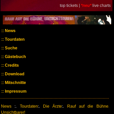
top tickets |
*neu*
live charts
News
Tourdaten
Suche
Gästebuch
Credits
Download
Mitschnitte
Impressum
News
:.
Tourdaten
:.
Die Ärzte
:.
Rauf auf die Bühne,
Unsichtbarer!