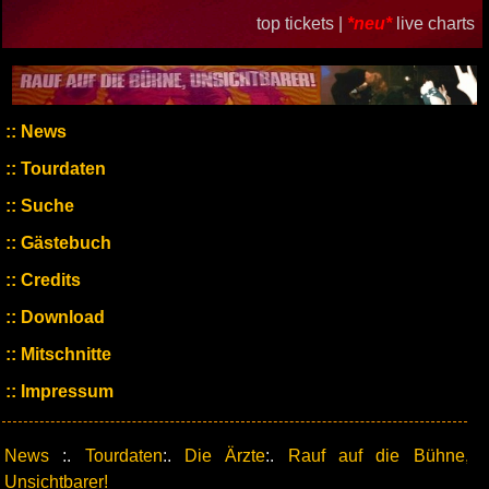
top tickets |
*neu*
live charts
News
Tourdaten
Suche
Gästebuch
Credits
Download
Mitschnitte
Impressum
News
:.
Tourdaten
:.
Die Ärzte
:.
Rauf auf die Bühne,
Unsichtbarer!