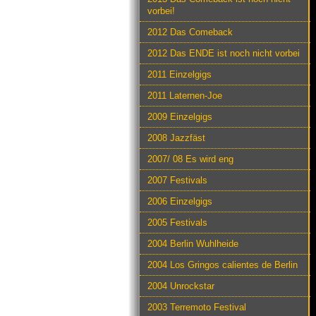
vorbei!
2012 Das Comeback
2012 Das ENDE ist noch nicht vorbei
2011 Einzelgigs
2011 Laternen-Joe
2009 Einzelgigs
2008 Jazzfäst
2007/ 08 Es wird eng
2007 Festivals
2006 Einzelgigs
2005 Festivals
2004 Berlin Wuhlheide
2004 Los Gringos calientes de Berlin
2004 Unrockstar
2003 Terremoto Festival