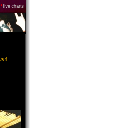
*
live charts
rer!