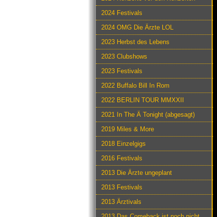
2024 Festivals
2024 OMG Die Ärzte LOL
2023 Herbst des Lebens
2023 Clubshows
2023 Festivals
2022 Buffalo Bill In Rom
2022 BERLIN TOUR MMXXII
2021 In The Ä Tonight (abgesagt)
2019 Miles & More
2018 Einzelgigs
2016 Festivals
2013 Die Ärzte ungeplant
2013 Festivals
2013 Ärztivals
2013 Das Comeback ist noch nicht