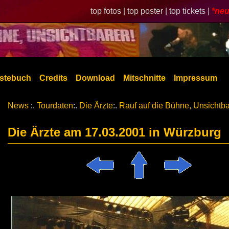
top fotos |
top poster |
top tickets |
*neu
stebuch
Credits
Download
Mitschnitte
Impressum
News
:.
Tourdaten
:.
Die Ärzte
:.
Rauf auf die Bühne, Unsichtba
Die Ärzte am 17.03.2001 in Würzburg