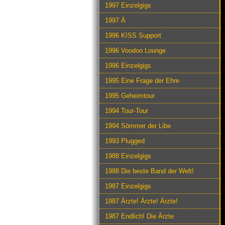
1997 Einzelgigs
1997 Ä
1996 KISS Support
1996 Voodoo Lounge
1996 Einzelgigs
1995 Eine Frage der Ehre
1995 Geheimtour
1994 Tour-Tour
1994 Sömmer der Libe
1993 Plugged
1988 Einzelgigs
1988 Die beste Band der Welt!
1987 Einzelgigs
1987 Ärzte! Ärzte! Ärzte!
1987 Endlich! Die Ärzte