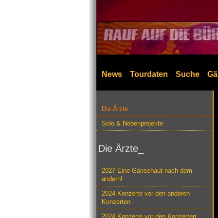
News
Tourdaten
Suche
Gä
Die Ärzte
Solo & Nebenprojekte
Die Ärzte_
2027 Eine Gänsehaut nach dem
andern!
2024 Konzerte vor den anderen
Konzerten
2024 Konzerte vor den Konzerten