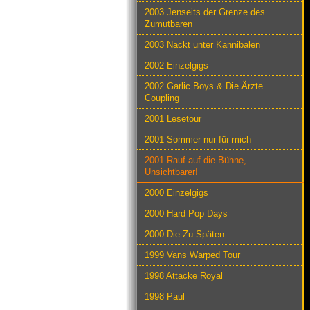
2003 Jenseits der Grenze des
Zumutbaren
2003 Nackt unter Kannibalen
2002 Einzelgigs
2002 Garlic Boys & Die Ärzte
Coupling
2001 Lesetour
2001 Sommer nur für mich
2001 Rauf auf die Bühne,
Unsichtbarer!
2000 Einzelgigs
2000 Hard Pop Days
2000 Die Zu Späten
1999 Vans Warped Tour
1998 Attacke Royal
1998 Paul