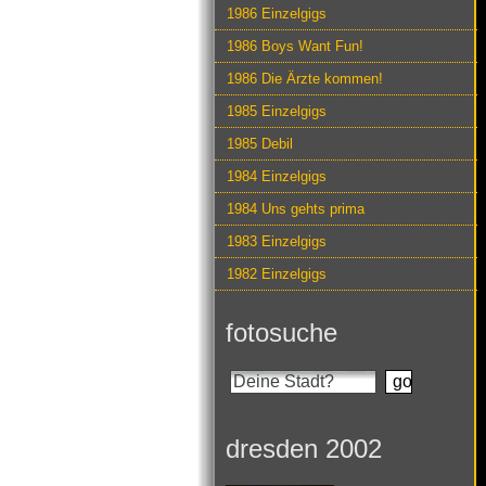
1986 Einzelgigs
1986 Boys Want Fun!
1986 Die Ärzte kommen!
1985 Einzelgigs
1985 Debil
1984 Einzelgigs
1984 Uns gehts prima
1983 Einzelgigs
1982 Einzelgigs
fotosuche
dresden 2002