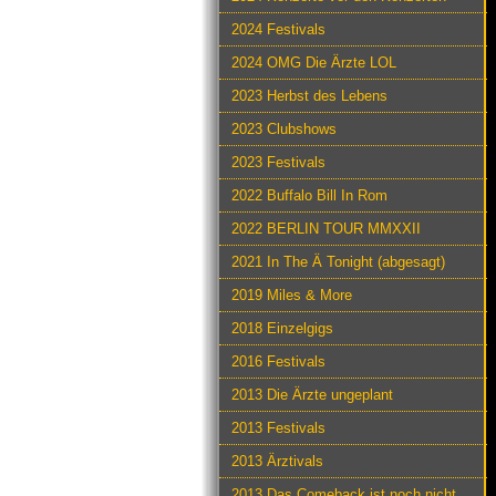
2024 Festivals
2024 OMG Die Ärzte LOL
2023 Herbst des Lebens
2023 Clubshows
2023 Festivals
2022 Buffalo Bill In Rom
2022 BERLIN TOUR MMXXII
2021 In The Ä Tonight (abgesagt)
2019 Miles & More
2018 Einzelgigs
2016 Festivals
2013 Die Ärzte ungeplant
2013 Festivals
2013 Ärztivals
2013 Das Comeback ist noch nicht