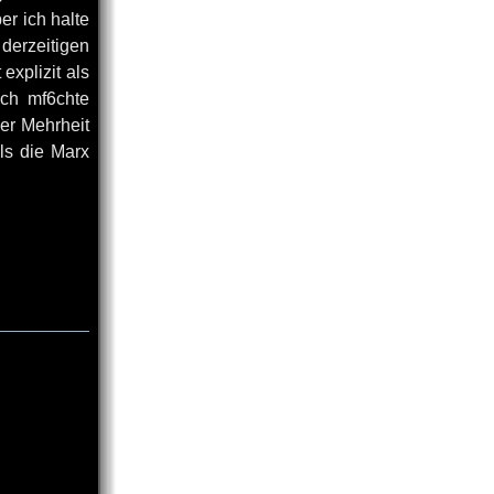
ber ich halte
derzeitigen
xplizit als
Ich mf6chte
er Mehrheit
ls die Marx