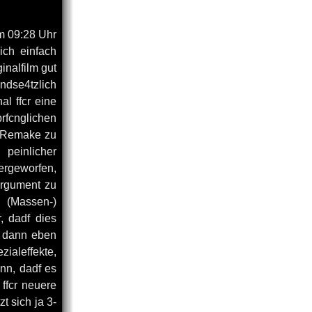
m 09:28 Uhr
ch einfach
inalfilm gut
ndse4tzlich
l ffcr eine
fcnglichen
n Remake zu
 peinlicher
ergeworfen,
argument zu
s (Massen-)
, dadf dies
n dann eben
zialeffekte,
nn, dadf es
 ffcr neuere
t sich ja 3-