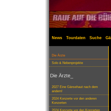
News
Tourdaten
Suche
Gä
Die Ärzte
Solo & Nebenprojekte
Die Ärzte_
2027 Eine Gänsehaut nach dem
andern!
2024 Konzerte vor den anderen
Konzerten
2024 Konzerte vor den Konzerten