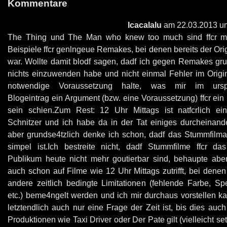
Kommentare
Icacalalu
am 22.03.2013 u
The Thing und The Man who knew too much sind ffcr mi
Beispiele ffcr genlngeue Remakes, bei denen bereits der Orig
war. Wollte damit blodf sagen, dadf ich gegen Remakes gru
nichts einzuwenden habe und nicht einmal Fehler im Origina
notwendige Voraussetzung halte, was mir im urspr
Blogeintrag ein Argument (bzw. eine Voraussetzung) ffcr ei
sein schien.Zum Rest: 12 Uhr Mittags ist natfcrlich ein
Schnitzer und ich habe da in der Tat einiges durcheinand
aber grundse4tzlich denke ich schon, dadf das Stummfilm
simpel ist.Ich bestreite nicht, dadf Stummfilme ffcr da
Publikum heute nicht mehr goutierbar sind, behaupte aber
auch schon auf Filme wie 12 Uhr Mittags zutrifft, bei dene
andere zeitlich bedingte Limitationen (fehlende Farbe, Spe
etc.) beme4ngelt werden und ich mir durchaus vorstellen ka
letztendlich auch nur eine Frage der Zeit ist, bis dies auch
Produktionen wie Taxi Driver oder Der Pate gilt (vielleicht setz