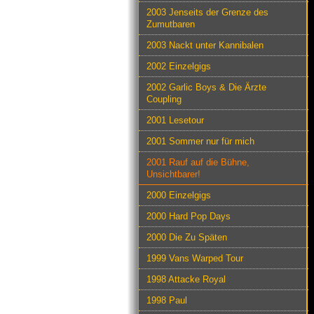
2003 Jenseits der Grenze des
Zumutbaren
2003 Nackt unter Kannibalen
2002 Einzelgigs
2002 Garlic Boys & Die Ärzte
Coupling
2001 Lesetour
2001 Sommer nur für mich
2001 Rauf auf die Bühne,
Unsichtbarer!
2000 Einzelgigs
2000 Hard Pop Days
2000 Die Zu Späten
1999 Vans Warped Tour
1998 Attacke Royal
1998 Paul