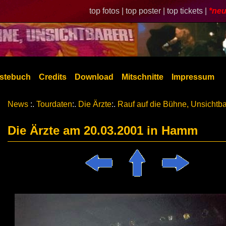
top fotos |
top poster |
top tickets |
*neu
stebuch
Credits
Download
Mitschnitte
Impressum
News
:.
Tourdaten
:.
Die Ärzte
:.
Rauf auf die Bühne, Unsichtba
Die Ärzte am 20.03.2001 in Hamm