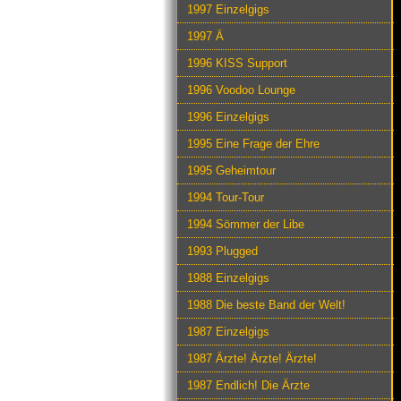
1997 Einzelgigs
1997 Ä
1996 KISS Support
1996 Voodoo Lounge
1996 Einzelgigs
1995 Eine Frage der Ehre
1995 Geheimtour
1994 Tour-Tour
1994 Sömmer der Libe
1993 Plugged
1988 Einzelgigs
1988 Die beste Band der Welt!
1987 Einzelgigs
1987 Ärzte! Ärzte! Ärzte!
1987 Endlich! Die Ärzte