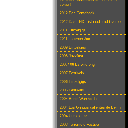
vorbei!
2012 Das Comeback
2012 Das ENDE ist noch nicht vorbei
2011 Einzelgigs
2011 Laternen-Joe
2009 Einzelgigs
2008 Jazzfäst
2007/ 08 Es wird eng
2007 Festivals
2006 Einzelgigs
2005 Festivals
2004 Berlin Wuhlheide
2004 Los Gringos calientes de Berlin
2004 Unrockstar
2003 Terremoto Festival