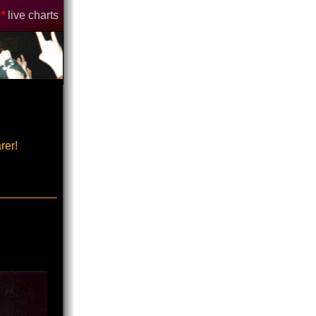
*
live charts
rer!