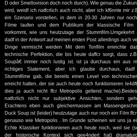
D oder Smellovision doch noch durch). Wie genau die Zukun
wird, weidf ich natfcrlich auch nicht, aber ich kf6nnte mir z
ein Szenario vorstellen, in dem in 20-30 Jahren nur noch 
Filme laufen und dem Publikum der klassische Film s
vorkommt, wie uns heutzutage der Stummfilm.Umgekehrt 
dadf in der Antwort auf meinen ersten Post allerdings auch 
Dinge vermischt werden Mit dem Tonfilm erreichte da
technische Perfektion, die bis heute daffcr sorgt, dass z
Soupâ€ immer noch lustig ist. ist ja durchaus ein aus m
richtiges Statement, aber ich glaube durchaus, dad
Stummfilme gab, die bereits einen Level von technischer
erreicht hatten, der sie auch heute noch funktionieren le4df
dies ja auch nicht ffcr Metropolis geltend mache).Beide
natfcrlich nicht nur subjektive Ansichten, sondern ge
Erachtens eben auch gleichermassen am Massengeschm
Duck Soup ist (leider) heutzutage auch nur noch ein Film ffc
genauso wie Metropolis . Im Grunde scheinen wir uns ja ei
Echte Klassiker funktionieren auch heute noch, weil sie (s
der historische Kontext sich gee4ndert hat) dramatur