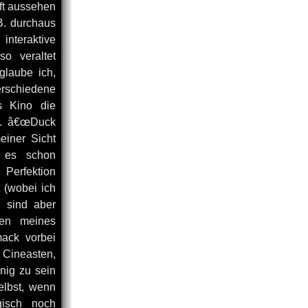
ft aussehen
.B. durchaus
interaktive
o veraltet
glaube ich,
verschiedene
s Kino die
.B. â€œDuck
einer Sicht
f es schon
 Perfektion
t (wobei ich
s sind aber
hen meines
ack vorbei
r Cineasten,
nig zu sein
elbst, wenn
gisch noch