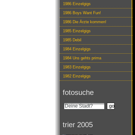
1986 Einzelgigs
1986 Boys Want Fun!
1986 Die Ärzte kommen!
1985 Einzelgigs
1985 Debil
1984 Einzelgigs
1984 Uns gehts prima
1983 Einzelgigs
1982 Einzelgigs
fotosuche
trier 2005