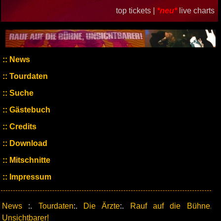
top tickets |
*neu*
live charts
News
Tourdaten
Suche
Gästebuch
Credits
Download
Mitschnitte
Impressum
News
:.
Tourdaten
:.
Die Ärzte
:.
Rauf auf die Bühne,
Unsichtbarer!