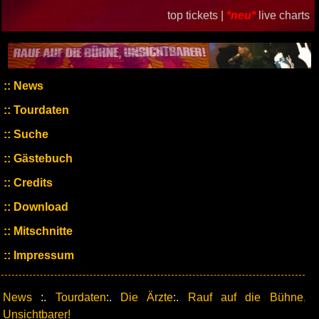
top tickets |
*neu*
live charts
News
Tourdaten
Suche
Gästebuch
Credits
Download
Mitschnitte
Impressum
News
:.
Tourdaten
:.
Die Ärzte
:.
Rauf auf die Bühne,
Unsichtbarer!