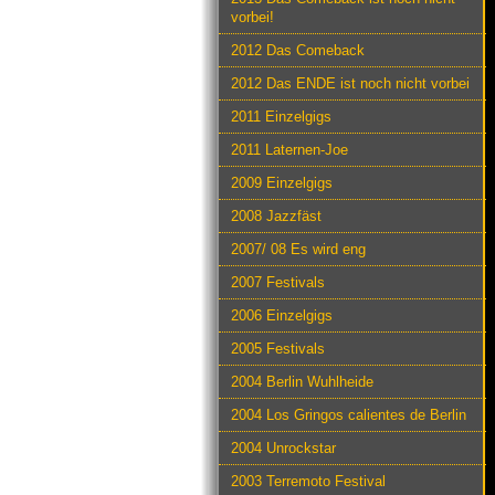
vorbei!
2012 Das Comeback
2012 Das ENDE ist noch nicht vorbei
2011 Einzelgigs
2011 Laternen-Joe
2009 Einzelgigs
2008 Jazzfäst
2007/ 08 Es wird eng
2007 Festivals
2006 Einzelgigs
2005 Festivals
2004 Berlin Wuhlheide
2004 Los Gringos calientes de Berlin
2004 Unrockstar
2003 Terremoto Festival