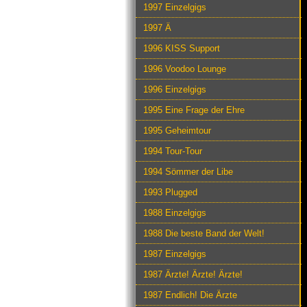
1997 Einzelgigs
1997 Ä
1996 KISS Support
1996 Voodoo Lounge
1996 Einzelgigs
1995 Eine Frage der Ehre
1995 Geheimtour
1994 Tour-Tour
1994 Sömmer der Libe
1993 Plugged
1988 Einzelgigs
1988 Die beste Band der Welt!
1987 Einzelgigs
1987 Ärzte! Ärzte! Ärzte!
1987 Endlich! Die Ärzte