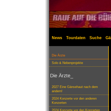
News
Tourdaten
Suche
Gä
Die Ärzte
Solo & Nebenprojekte
Die Ärzte_
2027 Eine Gänsehaut nach dem
andern!
2024 Konzerte vor den anderen
Konzerten
2024 Konzerte vor den Konzerten