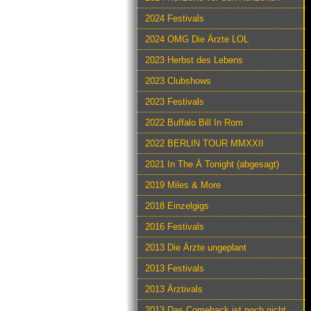
2024 Festivals
2024 OMG Die Ärzte LOL
2023 Herbst des Lebens
2023 Clubshows
2023 Festivals
2022 Buffalo Bill In Rom
2022 BERLIN TOUR MMXXII
2021 In The Ä Tonight (abgesagt)
2019 Miles & More
2018 Einzelgigs
2016 Festivals
2013 Die Ärzte ungeplant
2013 Festivals
2013 Ärztivals
2013 Das Comeback ist noch nicht