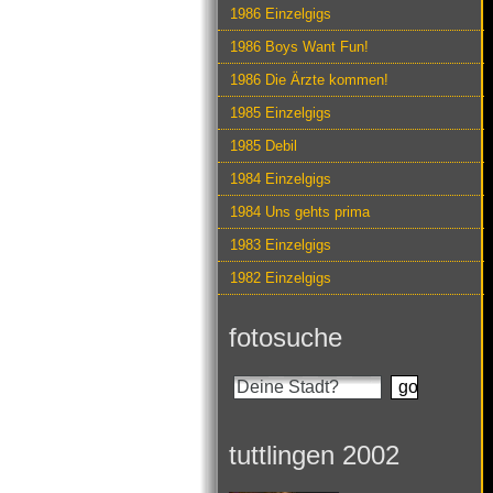
1986 Einzelgigs
1986 Boys Want Fun!
1986 Die Ärzte kommen!
1985 Einzelgigs
1985 Debil
1984 Einzelgigs
1984 Uns gehts prima
1983 Einzelgigs
1982 Einzelgigs
fotosuche
tuttlingen 2002