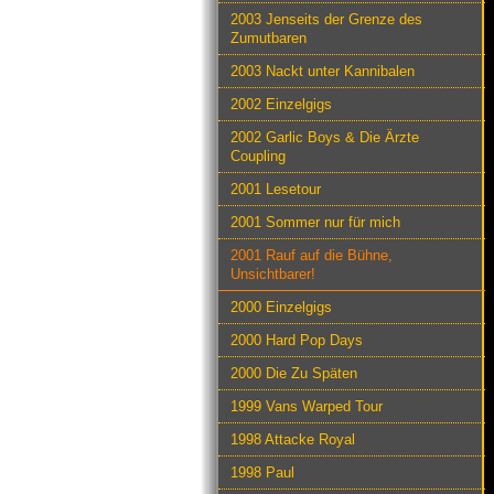
2003 Jenseits der Grenze des
Zumutbaren
2003 Nackt unter Kannibalen
2002 Einzelgigs
2002 Garlic Boys & Die Ärzte
Coupling
2001 Lesetour
2001 Sommer nur für mich
2001 Rauf auf die Bühne,
Unsichtbarer!
2000 Einzelgigs
2000 Hard Pop Days
2000 Die Zu Späten
1999 Vans Warped Tour
1998 Attacke Royal
1998 Paul