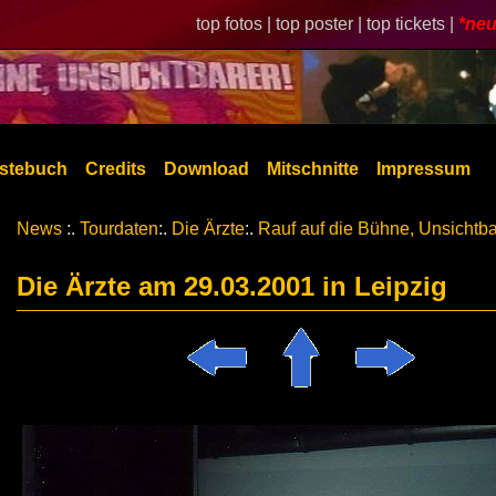
top fotos |
top poster |
top tickets |
*neu
stebuch
Credits
Download
Mitschnitte
Impressum
News
:.
Tourdaten
:.
Die Ärzte
:.
Rauf auf die Bühne, Unsichtba
Die Ärzte am 29.03.2001 in Leipzig