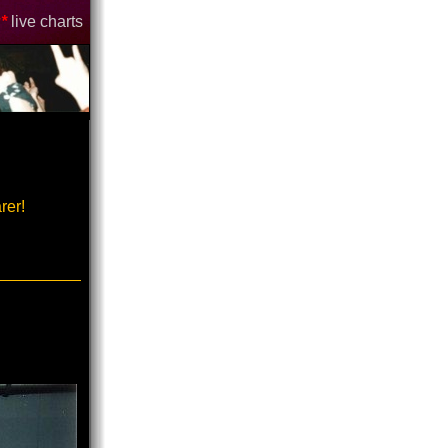
*
live charts
rer!