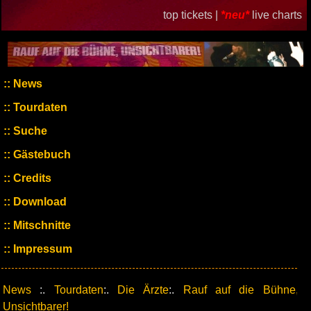
top tickets |
*neu*
live charts
News
Tourdaten
Suche
Gästebuch
Credits
Download
Mitschnitte
Impressum
News
:.
Tourdaten
:.
Die Ärzte
:.
Rauf auf die Bühne,
Unsichtbarer!