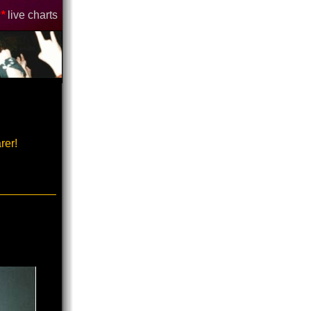
*
live charts
rer!