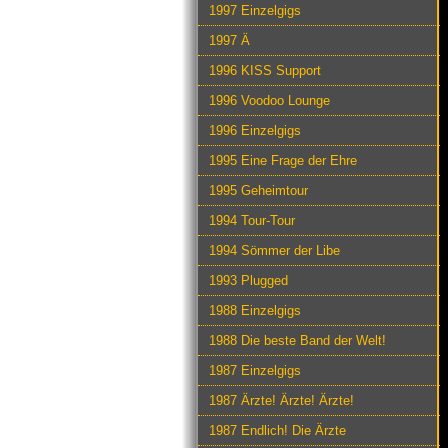
1997 Einzelgigs
1997 Ä
1996 KISS Support
1996 Voodoo Lounge
1996 Einzelgigs
1995 Eine Frage der Ehre
1995 Geheimtour
1994 Tour-Tour
1994 Sömmer der Libe
1993 Plugged
1988 Einzelgigs
1988 Die beste Band der Welt!
1987 Einzelgigs
1987 Ärzte! Ärzte! Ärzte!
1987 Endlich! Die Ärzte