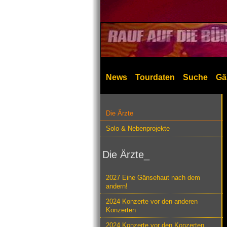
News
Tourdaten
Suche
Gä
Die Ärzte
Solo & Nebenprojekte
Die Ärzte_
2027 Eine Gänsehaut nach dem
andern!
2024 Konzerte vor den anderen
Konzerten
2024 Konzerte vor den Konzerten