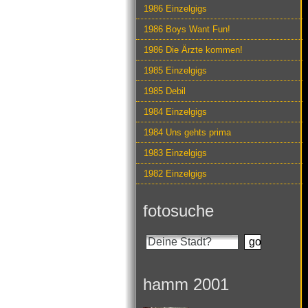
1986 Einzelgigs
1986 Boys Want Fun!
1986 Die Ärzte kommen!
1985 Einzelgigs
1985 Debil
1984 Einzelgigs
1984 Uns gehts prima
1983 Einzelgigs
1982 Einzelgigs
fotosuche
hamm 2001