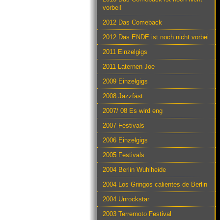
vorbei!
2012 Das Comeback
2012 Das ENDE ist noch nicht vorbei
2011 Einzelgigs
2011 Laternen-Joe
2009 Einzelgigs
2008 Jazzfäst
2007/ 08 Es wird eng
2007 Festivals
2006 Einzelgigs
2005 Festivals
2004 Berlin Wuhlheide
2004 Los Gringos calientes de Berlin
2004 Unrockstar
2003 Terremoto Festival