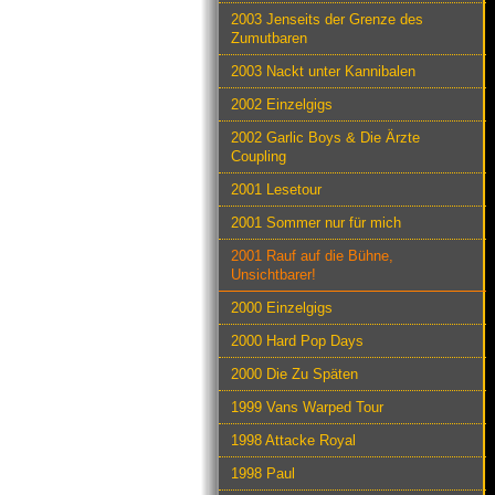
2003 Jenseits der Grenze des
Zumutbaren
2003 Nackt unter Kannibalen
2002 Einzelgigs
2002 Garlic Boys & Die Ärzte
Coupling
2001 Lesetour
2001 Sommer nur für mich
2001 Rauf auf die Bühne,
Unsichtbarer!
2000 Einzelgigs
2000 Hard Pop Days
2000 Die Zu Späten
1999 Vans Warped Tour
1998 Attacke Royal
1998 Paul