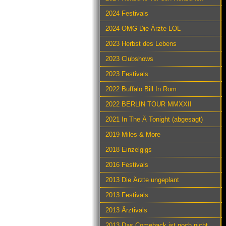
2024 Festivals
2024 OMG Die Ärzte LOL
2023 Herbst des Lebens
2023 Clubshows
2023 Festivals
2022 Buffalo Bill In Rom
2022 BERLIN TOUR MMXXII
2021 In The Ä Tonight (abgesagt)
2019 Miles & More
2018 Einzelgigs
2016 Festivals
2013 Die Ärzte ungeplant
2013 Festivals
2013 Ärztivals
2013 Das Comeback ist noch nicht