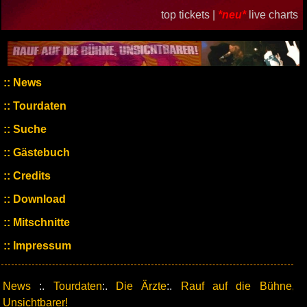
top tickets |
*neu*
live charts
News
Tourdaten
Suche
Gästebuch
Credits
Download
Mitschnitte
Impressum
News
:.
Tourdaten
:.
Die Ärzte
:.
Rauf auf die Bühne,
Unsichtbarer!