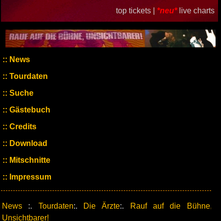
top tickets |
*neu*
live charts
News
Tourdaten
Suche
Gästebuch
Credits
Download
Mitschnitte
Impressum
News
:.
Tourdaten
:.
Die Ärzte
:.
Rauf auf die Bühne,
Unsichtbarer!