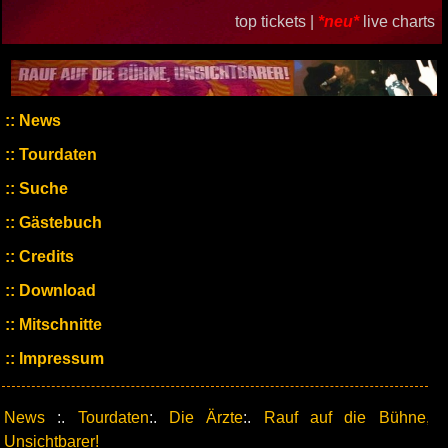
top tickets |
*neu*
live charts
News
Tourdaten
Suche
Gästebuch
Credits
Download
Mitschnitte
Impressum
News
:.
Tourdaten
:.
Die Ärzte
:.
Rauf auf die Bühne,
Unsichtbarer!