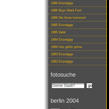
1986 Einzelgigs
1986 Boys Want Fun!
1986 Die Ärzte kommen!
1985 Einzelgigs
1985 Debil
1984 Einzelgigs
1984 Uns gehts prima
1983 Einzelgigs
1982 Einzelgigs
fotosuche
berlin 2004