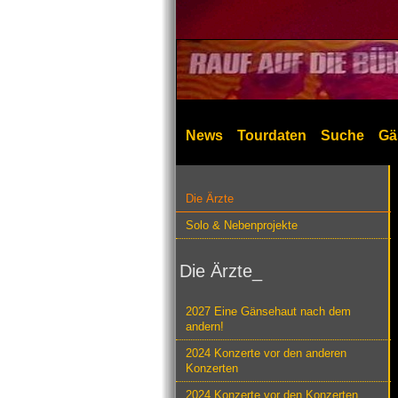
News
Tourdaten
Suche
Gä
Die Ärzte
Solo & Nebenprojekte
Die Ärzte_
2027 Eine Gänsehaut nach dem
andern!
2024 Konzerte vor den anderen
Konzerten
2024 Konzerte vor den Konzerten