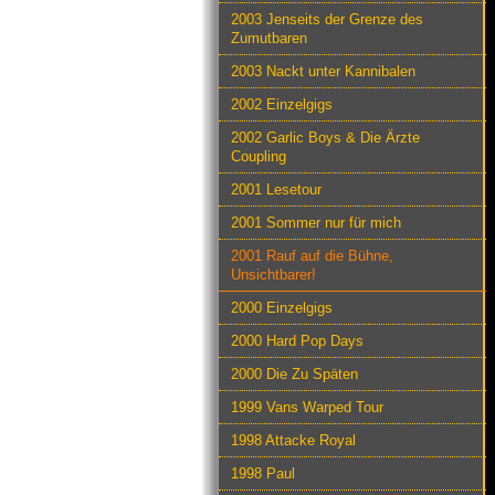
2003 Jenseits der Grenze des
Zumutbaren
2003 Nackt unter Kannibalen
2002 Einzelgigs
2002 Garlic Boys & Die Ärzte
Coupling
2001 Lesetour
2001 Sommer nur für mich
2001 Rauf auf die Bühne,
Unsichtbarer!
2000 Einzelgigs
2000 Hard Pop Days
2000 Die Zu Späten
1999 Vans Warped Tour
1998 Attacke Royal
1998 Paul