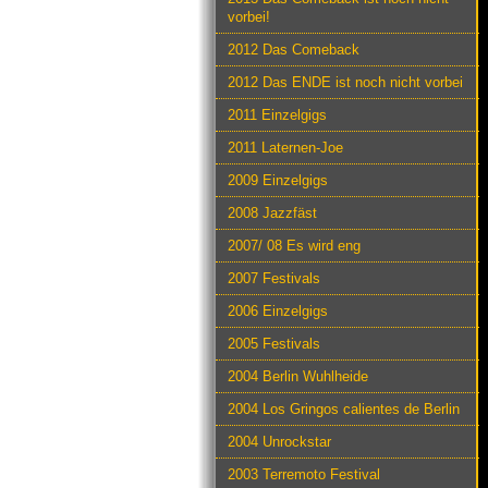
vorbei!
2012 Das Comeback
2012 Das ENDE ist noch nicht vorbei
2011 Einzelgigs
2011 Laternen-Joe
2009 Einzelgigs
2008 Jazzfäst
2007/ 08 Es wird eng
2007 Festivals
2006 Einzelgigs
2005 Festivals
2004 Berlin Wuhlheide
2004 Los Gringos calientes de Berlin
2004 Unrockstar
2003 Terremoto Festival