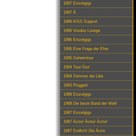
1997 Einzelgigs
1997 Ä
1996 KISS Support
1996 Voodoo Lounge
1996 Einzelgigs
1995 Eine Frage der Ehre
1995 Geheimtour
1994 Tour-Tour
1994 Sömmer der Libe
1993 Plugged
1988 Einzelgigs
1988 Die beste Band der Welt!
1987 Einzelgigs
1987 Ärzte! Ärzte! Ärzte!
1987 Endlich! Die Ärzte