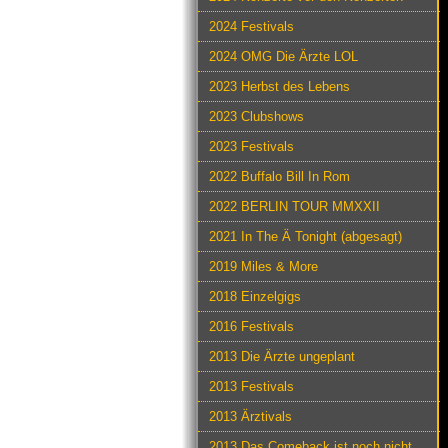
2024 Festivals
2024 OMG Die Ärzte LOL
2023 Herbst des Lebens
2023 Clubshows
2023 Festivals
2022 Buffalo Bill In Rom
2022 BERLIN TOUR MMXXII
2021 In The Ä Tonight (abgesagt)
2019 Miles & More
2018 Einzelgigs
2016 Festivals
2013 Die Ärzte ungeplant
2013 Festivals
2013 Ärztivals
2013 Das Comeback ist noch nicht