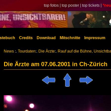
top fotos |
top poster |
top tickets |
*neu
stebuch
Credits
Download
Mitschnitte
Impressum
News
:.
Tourdaten
:.
Die Ärzte
:.
Rauf auf die Bühne, Unsichtba
Die Ärzte am 07.06.2001 in Ch-Zürich