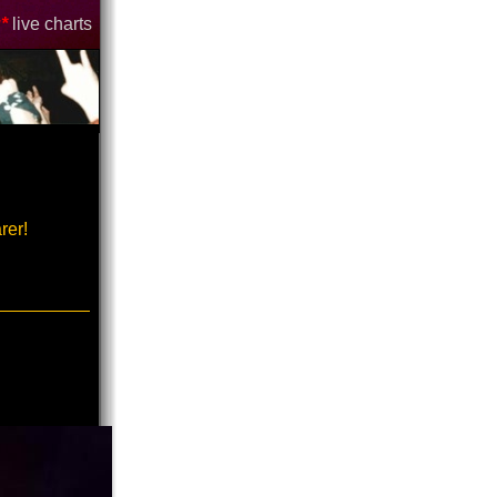
*
live charts
rer!