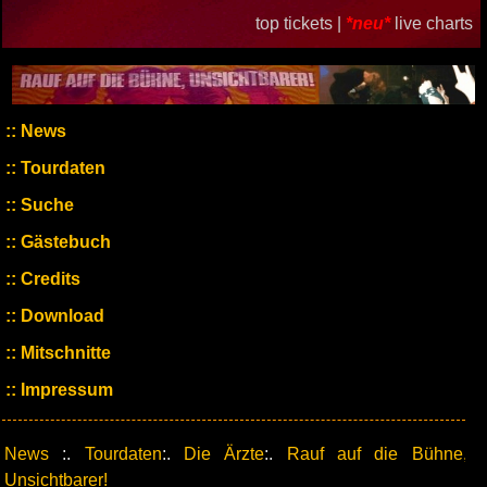
top tickets |
*neu*
live charts
News
Tourdaten
Suche
Gästebuch
Credits
Download
Mitschnitte
Impressum
News
:.
Tourdaten
:.
Die Ärzte
:.
Rauf auf die Bühne,
Unsichtbarer!