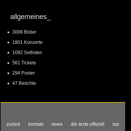
allgemeines_
3006 Bilder
1801 Konzerte
1092 Setlisten
561 Tickets
294 Poster
47 Berichte
zurück
kontakt
news
die ärzte offiziell
top