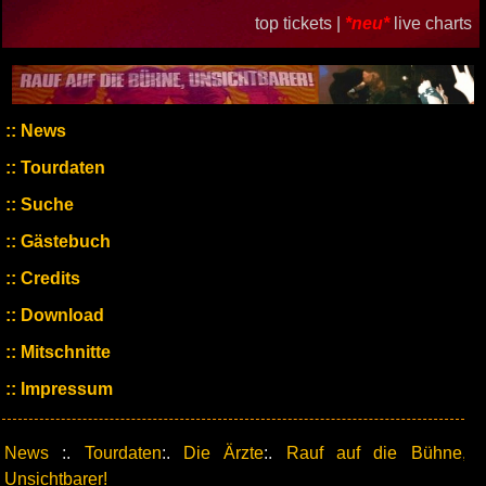
top tickets |
*neu*
live charts
News
Tourdaten
Suche
Gästebuch
Credits
Download
Mitschnitte
Impressum
News
:.
Tourdaten
:.
Die Ärzte
:.
Rauf auf die Bühne,
Unsichtbarer!