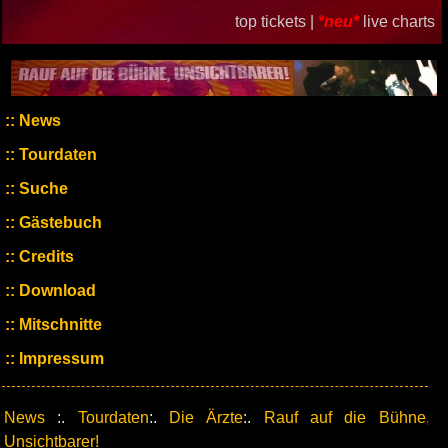
top tickets |
*neu*
live charts
News
Tourdaten
Suche
Gästebuch
Credits
Download
Mitschnitte
Impressum
News
:.
Tourdaten
:.
Die Ärzte
:.
Rauf auf die Bühne,
Unsichtbarer!