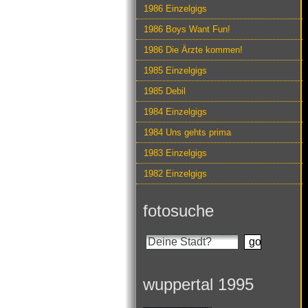
1986 Einzelgigs
1986 Boys Want Fun!
1986 Die Ärzte kommen!
1985 Einzelgigs
1985 Debil
1984 Einzelgigs
1984 Uns gehts prima
1983 Einzelgigs
1982 Einzelgigs
fotosuche
wuppertal 1995