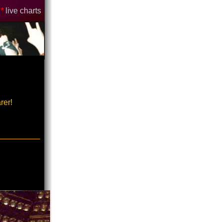
*
live charts
rer!