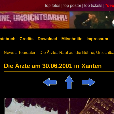
top fotos |
top poster |
top tickets |
*neu
stebuch
Credits
Download
Mitschnitte
Impressum
News
:.
Tourdaten
:.
Die Ärzte
:.
Rauf auf die Bühne, Unsichtba
Die Ärzte am 30.06.2001 in Xanten