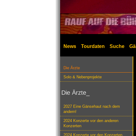
News
Tourdaten
Suche
Gä
Die Ärzte
Solo & Nebenprojekte
Die Ärzte_
2027 Eine Gänsehaut nach dem
andern!
2024 Konzerte vor den anderen
Konzerten
2024 Konzerte vor den Konzerten