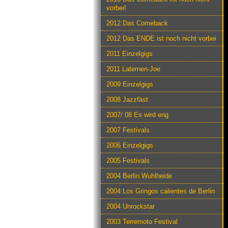
vorbei!
2012 Das Comeback
2012 Das ENDE ist noch nicht vorbei
2011 Einzelgigs
2011 Laternen-Joe
2009 Einzelgigs
2008 Jazzfäst
2007/ 08 Es wird eng
2007 Festivals
2006 Einzelgigs
2005 Festivals
2004 Berlin Wuhlheide
2004 Los Gringos calientes de Berlin
2004 Unrockstar
2003 Terremoto Festival