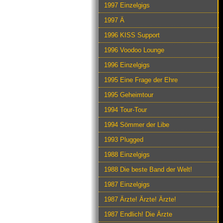
1997 Einzelgigs
1997 Ä
1996 KISS Support
1996 Voodoo Lounge
1996 Einzelgigs
1995 Eine Frage der Ehre
1995 Geheimtour
1994 Tour-Tour
1994 Sömmer der Libe
1993 Plugged
1988 Einzelgigs
1988 Die beste Band der Welt!
1987 Einzelgigs
1987 Ärzte! Ärzte! Ärzte!
1987 Endlich! Die Ärzte