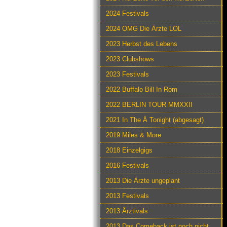
2024 Festivals
2024 OMG Die Ärzte LOL
2023 Herbst des Lebens
2023 Clubshows
2023 Festivals
2022 Buffalo Bill In Rom
2022 BERLIN TOUR MMXXII
2021 In The Ä Tonight (abgesagt)
2019 Miles & More
2018 Einzelgigs
2016 Festivals
2013 Die Ärzte ungeplant
2013 Festivals
2013 Ärztivals
2013 Das Comeback ist noch nicht