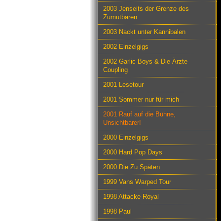
2003 Jenseits der Grenze des
Zumutbaren
2003 Nackt unter Kannibalen
2002 Einzelgigs
2002 Garlic Boys & Die Ärzte
Coupling
2001 Lesetour
2001 Sommer nur für mich
2001 Rauf auf die Bühne,
Unsichtbarer!
2000 Einzelgigs
2000 Hard Pop Days
2000 Die Zu Späten
1999 Vans Warped Tour
1998 Attacke Royal
1998 Paul