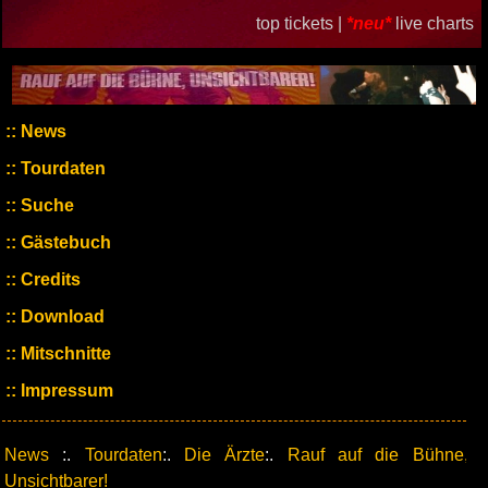
top tickets |
*neu*
live charts
News
Tourdaten
Suche
Gästebuch
Credits
Download
Mitschnitte
Impressum
News
:.
Tourdaten
:.
Die Ärzte
:.
Rauf auf die Bühne,
Unsichtbarer!