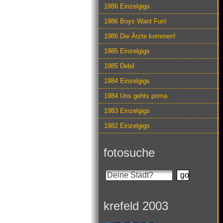
1986 Einzelgigs
1986 Boys Want Fun!
1986 Die Ärzte kommen!
1985 Einzelgigs
1985 Debil
1984 Einzelgigs
1984 Uns gehts prima
1983 Einzelgigs
1982 Einzelgigs
fotosuche
krefeld 2003