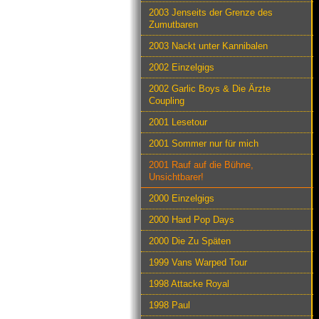
2003 Jenseits der Grenze des
Zumutbaren
2003 Nackt unter Kannibalen
2002 Einzelgigs
2002 Garlic Boys & Die Ärzte
Coupling
2001 Lesetour
2001 Sommer nur für mich
2001 Rauf auf die Bühne,
Unsichtbarer!
2000 Einzelgigs
2000 Hard Pop Days
2000 Die Zu Späten
1999 Vans Warped Tour
1998 Attacke Royal
1998 Paul