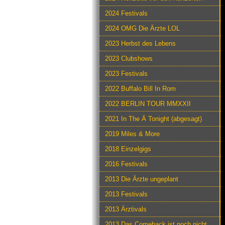
2024 Festivals
2024 OMG Die Ärzte LOL
2023 Herbst des Lebens
2023 Clubshows
2023 Festivals
2022 Buffalo Bill In Rom
2022 BERLIN TOUR MMXXII
2021 In The Ä Tonight (abgesagt)
2019 Miles & More
2018 Einzelgigs
2016 Festivals
2013 Die Ärzte ungeplant
2013 Festivals
2013 Ärztivals
2013 Das Comeback ist noch nicht