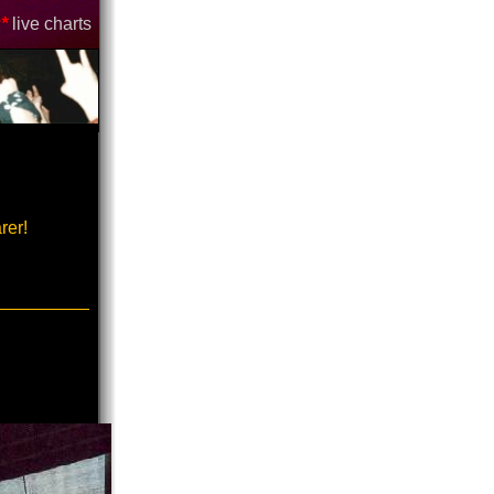
*
live charts
rer!