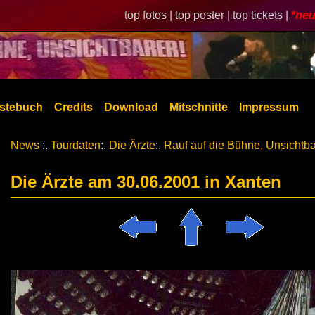
top fotos |
top poster |
top tickets |
*neu
stebuch
Credits
Download
Mitschnitte
Impressum
News
:.
Tourdaten
:.
Die Ärzte
:.
Rauf auf die Bühne, Unsichtba
Die Ärzte am 30.06.2001 in Xanten