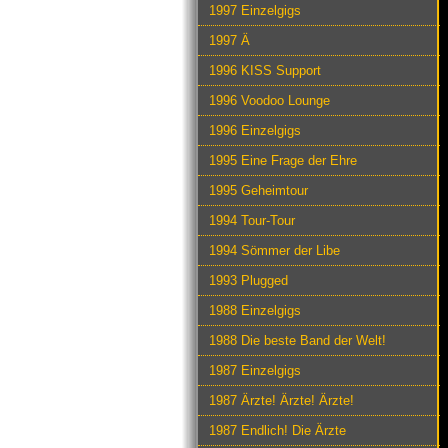
1997 Einzelgigs
1997 Ä
1996 KISS Support
1996 Voodoo Lounge
1996 Einzelgigs
1995 Eine Frage der Ehre
1995 Geheimtour
1994 Tour-Tour
1994 Sömmer der Libe
1993 Plugged
1988 Einzelgigs
1988 Die beste Band der Welt!
1987 Einzelgigs
1987 Ärzte! Ärzte! Ärzte!
1987 Endlich! Die Ärzte