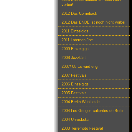
vorbei!
2012 Das Comeback
2012 Das ENDE ist noch nicht vorbei
2011 Einzelgigs
2011 Laternen-Joe
2009 Einzelgigs
2008 Jazzfäst
2007/ 08 Es wird eng
2007 Festivals
2006 Einzelgigs
2005 Festivals
2004 Berlin Wuhlheide
2004 Los Gringos calientes de Berlin
2004 Unrockstar
2003 Terremoto Festival