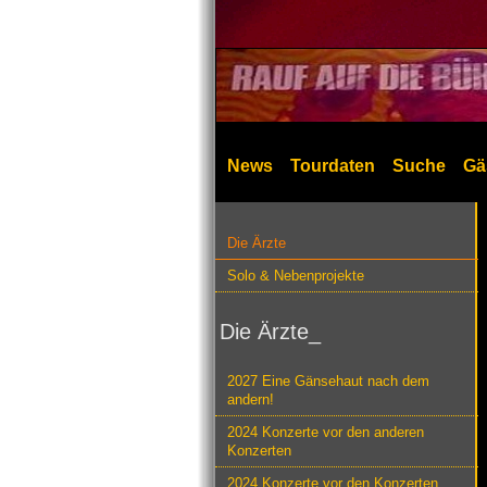
News
Tourdaten
Suche
Gä
Die Ärzte
Solo & Nebenprojekte
Die Ärzte_
2027 Eine Gänsehaut nach dem
andern!
2024 Konzerte vor den anderen
Konzerten
2024 Konzerte vor den Konzerten