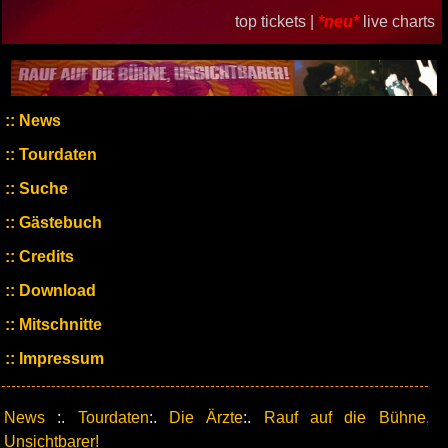
top tickets |
*neu*
live charts
News
Tourdaten
Suche
Gästebuch
Credits
Download
Mitschnitte
Impressum
News
:.
Tourdaten
:.
Die Ärzte
:.
Rauf auf die Bühne,
Unsichtbarer!